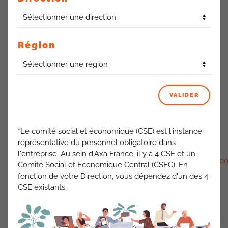
Elle a lieu entre le 17 juin et le 1er juillet 2026 inclus.
Région
Le prélèvement aura lieu en
septembre 2026.
Possibilité
de commander
jusqu’à 600.00 de CESU par an,
subventionnés pour un tiers (soit 200.00 maximum) par
AXA
.
Vos CESU seront millésimés 2026.
Voir toutes les infos ici
.
VALIDER
Vous pouvez commander rapidement et simplement par
internet sur votre espace dédié accessible à l’adresse
*Le comité social et économique (CSE) est l'instance
suivante :
représentative du personnel obligatoire dans
l'entreprise. Au sein d'Axa France, il y a 4 CSE et un
https://www.edomiserve.com/sidomi/compte/sessionCmd.do
Comité Social et Economique Central (CSEC). En
idContrat=2707
fonction de votre Direction, vous dépendez d'un des 4
CSE existants.
ACTUALITÉS AXA FRANCE
VOIR TOUT