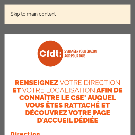
Skip to main content
ACTUALITÉ AXA FRANCE
CESU: OUVERTURE DE LA
PRÉCOMMANDE
CESU: ouverture de la
précommande
RENSEIGNEZ
VOTRE DIRECTION
24 juin 2026
ET
VOTRE LOCALISATION
AFIN DE
CONNAÎTRE LE CSE* AUQUEL
VOUS ÊTES RATTACHÉ ET
DÉCOUVREZ VOTRE PAGE
D'ACCUEIL DÉDIÉE
Direction