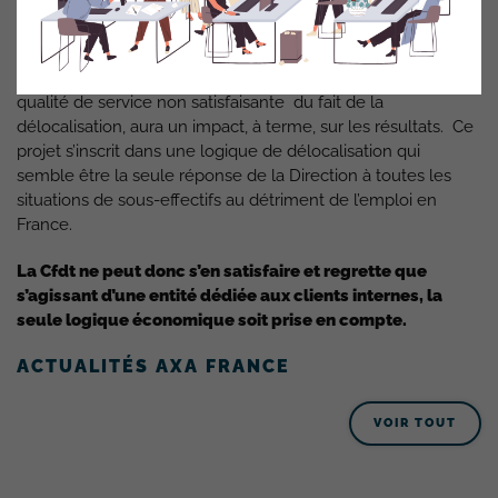
Partenaires reposent essentiellement sur la fidélité et
l’attachement des salariés et retraités du groupe plutôt que
sur les tarifs souvent moins attractifs que ceux de la
concurrence. Le mécontentement des clients, lié à la
qualité de service non satisfaisante du fait de la
délocalisation, aura un impact, à terme, sur les résultats. Ce
projet s’inscrit dans une logique de délocalisation qui
semble être la seule réponse de la Direction à toutes les
situations de sous-effectifs au détriment de l’emploi en
France.
La Cfdt ne peut donc s’en satisfaire et regrette que
s’agissant d’une entité dédiée aux clients internes, la
seule logique économique soit prise en compte.
ACTUALITÉS AXA FRANCE
VOIR TOUT