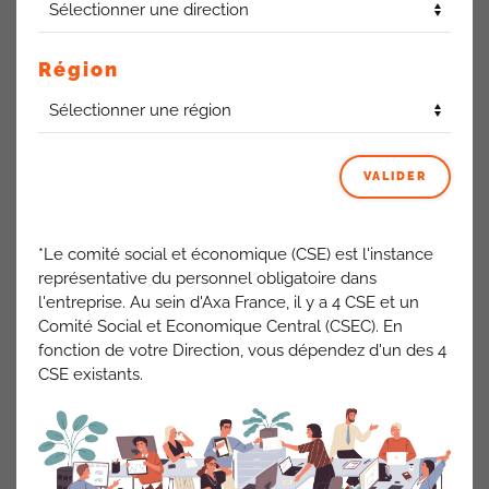
recrutements externes soit 25% de l’effectif et un recours
toujours important aux alternants et CDD (17% de l’effectif à
Région
cette même date).
C’est dans ce contexte que la Direction nous présente un
nouveau projet visant a créer une nouvelle équipe au sein
d’AXA Maroc qui serait dédiée à l’accueil téléphonique et à la
VALIDER
gestion des flux écrits.
Pour la Direction il semblerait que le seul objectif soit
*Le comité social et économique (CSE) est l'instance
d’améliorer un taux de décroché, mais la problématique
représentative du personnel obligatoire dans
restera entière si les effectifs Axa France sont toujours
l'entreprise. Au sein d'Axa France, il y a 4 CSE et un
insuffisants pour gérer les transferts d’appels et les actes de
Comité Social et Economique Central (CSEC). En
gestion complexes. Si ces salariés sont toujours trop
fonction de votre Direction, vous dépendez d'un des 4
chargés pour se former régulièrement il y a lieu de
CSE existants.
s’inquiéter de l’augmentation de la charge mentale que cela
générera.
Au delà de la santé des collègues concernés, la Direction ne
semble pas réaliser que les résultats commerciaux d’Axa