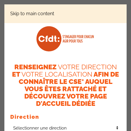
Skip to main content
ACTUALITÉS
DERE – BILAN 2025 & PERSPECTIVES
2026
DERE – BILAN 2025 &
RENSEIGNEZ
VOTRE DIRECTION
PERSPECTIVES 2026
ET
VOTRE LOCALISATION
AFIN DE
CONNAÎTRE LE CSE* AUQUEL
17 mars 2026
VOUS ÊTES RATTACHÉ ET
DÉCOUVREZ VOTRE PAGE
La Cfdt salue l’engagement des équipes et prend acte de
la poursuite de la transformation ERE en 2026. Vos élus
D'ACCUEIL DÉDIÉE
seront attentif à la bonne adéquation entre les
ressources et la charge de travail supportée par les
Direction
équipes
.