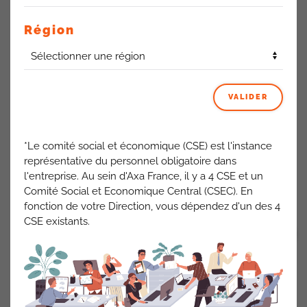
Nous prenons acte que la Direction Epargne Retraite
Entreprise a enregistré une croissance de 17%, portée par
Région
l’épargne salariale et retraite, malgré des résultats décevants
sur le PER.
Une migration réussie a entraîné des pics d’activité
importants, nécessitant des renforts et un renforcement de
l’expertise des équipes.
VALIDER
Enfin, lancé en mars 2025, le nouvel outil pour la réalisation
des comptes en retraite a permis d’automatiser une partie
*Le comité social et économique (CSE) est l'instance
du traitement des comptes, générant un gain de temps de
représentative du personnel obligatoire dans
20%
l'entreprise. Au sein d'Axa France, il y a 4 CSE et un
Comité Social et Economique Central (CSEC). En
ACTUALITÉS AXA FRANCE
fonction de votre Direction, vous dépendez d'un des 4
CSE existants.
VOIR TOUT