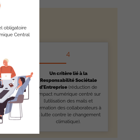
l obligatoire
omique Central
4
e
Un critère lié à la
et
Responsabilité Sociétale
ance
d’Entreprise
(réduction de
é sur
l’impact numérique centré sur
l’utilisation des mails et
formation des collaborateurs à
la lutte contre le changement
climatique).