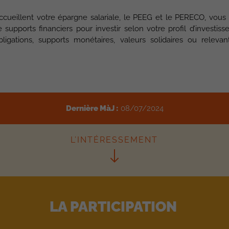
ccueillent votre épargne salariale, le PEEG et le PERECO, vou
supports financiers pour investir selon votre profil d’investisse
obligations, supports monétaires, valeurs solidaires ou rele
Dernière MàJ :
08/07/2024
L’INTÉRESSEMENT
LA PARTICIPATION