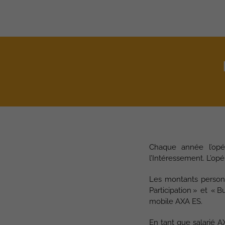
Chaque année l’opér
l’Intéressement. L’o
Les montants personn
Participation » et « 
mobile AXA ES.
En tant que salarié A