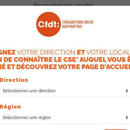
Pour en savoir plus, consultez :
E SUR LES ACCORDS GROUPE LIÉS À LA RÉMUNÉRATION ET PARTI
GNEZ
VOTRE DIRECTION
ET
VOTRE LOCAL
N DE CONNAÎTRE LE CSE* AUQUEL VOUS 
L’INTÉRESSEMENT
É ET DÉCOUVREZ VOTRE PAGE D'ACCUEI
Direction
Région
un complément de rémunération collectif des salariés, qui rep
semble des bénéficiaires, qui tiennent compte de la diversité de
d’AXA France et du Groupe AXA.