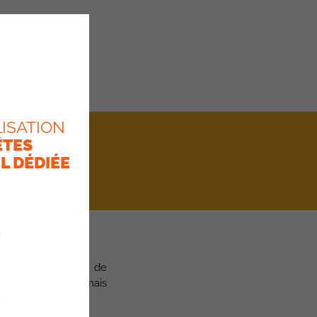
CIPATION
ISATION
ÊTES
L DÉDIÉE
ose sur 4 critères de
 leurs activités, mais