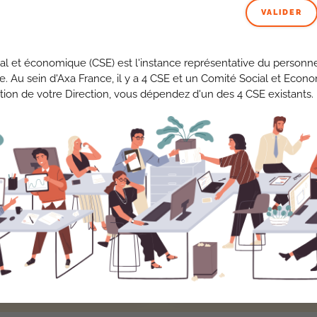
VALIDER
BON À SAVOIR
al et économique (CSE) est l'instance représentative du personne
Les 4 critères de calcul sont les suivants :
se. Au sein d'Axa France, il y a 4 CSE et un Comité Social et Econ
tion de votre Direction, vous dépendez d'un des 4 CSE existants.
2
3
n critère lié à l’activité
Un critère basé sur l
ssurance décomposé en 4
positionnement NPS (N
s-critères
(ratio combiné
Promoter Score) Axa Fr
 lien avec l’activité IARD,
par rapport au NPS march
ffre d’affaires IARD, critère
5 lignes de métier.
 aux domaines de la santé,
voyance et UC, critères sur
l’apport net retail),