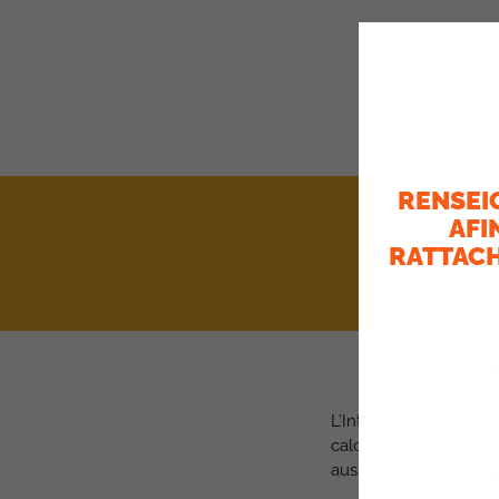
L’ARTICL
RENSEI
AFI
RATTACH
L’Intéressement est 
calcul communs à l’en
aussi des ambitions 