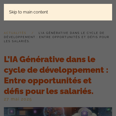
Skip to main content
ACTUALITÉS
L’IA GÉNÉRATIVE DANS LE CYCLE DE
DÉVELOPPEMENT : ENTRE OPPORTUNITÉS ET DÉFIS POUR
LES SALARIÉS.
L’IA Générative dans le
cycle de développement :
Entre opportunités et
défis pour les salariés.
27 mai 2025