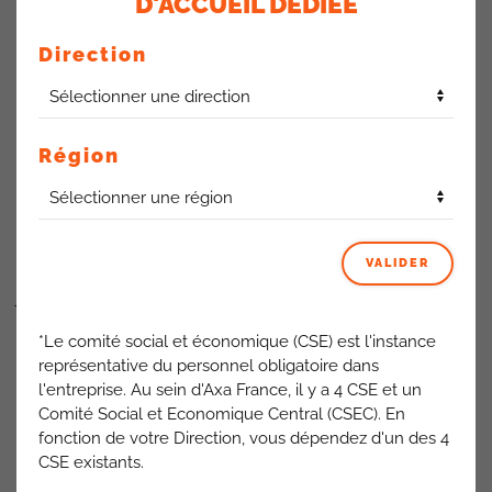
D'ACCUEIL DÉDIÉE
Direction
Point Vaccination:
La campagne 2023 se solde avec autant d’injections grippe
Région
sur 2023 et 2022, alors que la Covid diminue avec 585
injections en 2023 contre 785 en 2022.
Point Service Médical interne:
Pas d’inquiétude quant à la conservation des données
VALIDER
médicales, elles sont stockées sur un site agréé et mise à
jour à chaque visite du salarié.
*Le comité social et économique (CSE) est l'instance
Angel:
représentative du personnel obligatoire dans
Au 1er janvier Angel a disparu au profit d’une nouvelle
l'entreprise. Au sein d'Axa France, il y a 4 CSE et un
structure qui s’appelle
Docariv
.
Comité Social et Economique Central (CSEC). En
Si le salarié entre dans son espace adhérent BCAC, il verra
fonction de votre Direction, vous dépendez d'un des 4
que sonr historique est repris et que le service reste gratuit.
CSE existants.
Par contre, le service BonjourDocteur n’est plus d’actif
depuis le 31 décembre 2023.