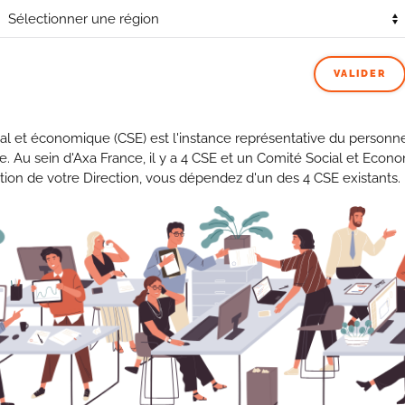
ionales relatives aux
Jeux Olympiques
Bordeaux.
VALIDER
écisé aux managers de
faire preuve de souplesse les jours
ifficulté de transport vers le site
.
al et économique (CSE) est l'instance représentative du personne
se. Au sein d'Axa France, il y a 4 CSE et un Comité Social et Econ
tion de votre Direction, vous dépendez d'un des 4 CSE existants.
PRÉCÉDENT
SUIVANT
©2021 CFDT AXA France •
Mentions légales
•
RGPD
•
Contact