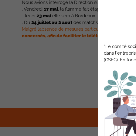
Nous avions interrogé la Direction sur les mesures rég
. Vendredi
17 mai
, la flamme fait étape à Toulouse
. Jeudi
23 mai
elle sera à Bordeaux.
. Du
24 juillet au 2 août
des matchs se dérouleront à 
Malgré l’absence de mesures particulières, il sera pr
concernés, afin de faciliter le télétravail en cas de d
*Le comité soci
dans l'entrepri
(CSEC). En fonc