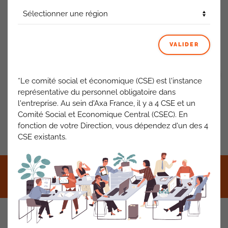
connu.
CHATEAUROUX
sera impacté entre le 27 juillet et le 5 août
sans précision à ce jour.
VALIDER
ACTUALITÉS AXA FRANCE
VOIR TOUT
*Le comité social et économique (CSE) est l'instance
représentative du personnel obligatoire dans
l'entreprise. Au sein d'Axa France, il y a 4 CSE et un
Comité Social et Economique Central (CSEC). En
fonction de votre Direction, vous dépendez d'un des 4
PRÉCÉDENT
SUIVANT
CSE existants.
©2021 CFDT AXA France •
Mentions légales
•
RGPD
•
Contact