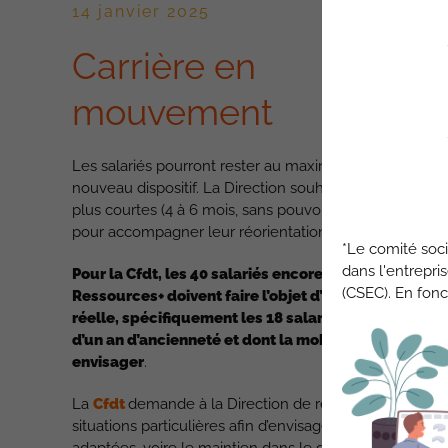
14 janvier 2025
Carrière en
mouvement
Les salariés pourront rester au maximum 2 ans dans l
nouveau dispositif. La Direction souhaite des missions
plus courtes (4 à 6 mois, sans pouvoir excéder 9 mois)
pour accompagner leur réorientation professionnelle.
*Le comité soci
dans l'entrepri
Pour la Cfdt, les 40 salariés encore dans le dispositi
(CSEC). En fonc
Ressources+ doivent faire l’objet d’une attention
réelle, spécifiquement les 18 salariés qui y ont plus
d’un an d’ancienneté et dont la mobilité est à
envisager
.
La
Cfdt
demande à la Direction de regarder les
situations particulières afin d’envisager des solutions
adaptées, voire le maintien dans le dispositif.