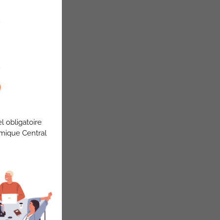
l obligatoire
omique Central