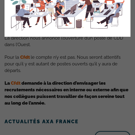
La direction ne semble pas partager l’analyse de la
Cfdt
qui
demande l’ouverture d’au moins deux postes
supplémentaires d’autant que la pyramide des âges laisse
présagée des départs assez proches.
La direction nous annonce l’ouverture d’un poste de CDD
dans l’Ouest.
Pour la
Cfdt
le compte n’y est pas. Nous seront attentifs
pour qu’il y est autant de postes ouverts qu’il y aura de
départs.
La
Cfdt
demande à la direction d’envisager les
recrutements nécessaires en interne ou externe afin que
nos collègues puissent travailler de façon sereine tout
au long de l’année.
ACTUALITÉS AXA FRANCE