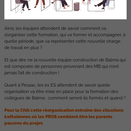
Les équipes PRO ne sont actuellement pas formées au
produit OSE ATOUT PME.
Ainsi, les équipes attendent de savoir comment va
s’organiser cette formation, qui va former et accompagner, à
quelle période, que va représenter cette nouvelle charge
de travail en plus ?
Et que dire ne la nouvelle équipe construction de Balma qui
est composée de personnes provenant des MB qui n’ont
jamais fait de construction !
Quant à Pessac, les ex ES attendent de savoir quelle
organisation va être mise en place pour la formation des
collègues de Balma : comment seront-ils formés et quand ?
Pour la Cfdt cette réorganisation entraine des situations
kafkaïennes où les PROS semblent être les parents
pauvres du projet.