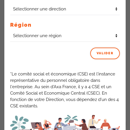
Nous avons toujours marginalement des écarts de
rémunérations entre les femmes et les hommes, ce qui
entraine à nouveau une perte de 2 points sur cet item.
Région
La Cfdt regrette que le bon résultat global empêche de
débloquer le budget spécifique pour résoudre les situations
problématiques persistantes.
VALIDER
Cet index sera bientôt remplacé par la loi sur la
«Transparence Salariale». Dans le cadre de cette loi, la
Cfdt demandera une transparence plus forte encore,
*Le comité social et économique (CSE) est l'instance
même si la Direction considère que le système en cours
représentative du personnel obligatoire dans
avec l’index Egalité est déjà « très robuste ». Une
l'entreprise. Au sein d'Axa France, il y a 4 CSE et un
demande de rétablissement des budgets correctifs fera
Comité Social et Economique Central (CSEC). En
aussi partie de nos revendications
.
fonction de votre Direction, vous dépendez d'un des 4
CSE existants.
ACTUALITÉS AXA FRANCE
VOIR TOUT