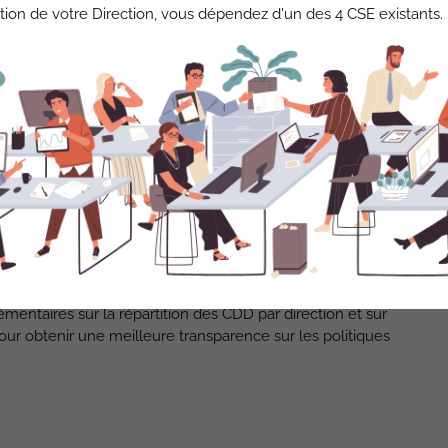
tion de votre Direction, vous dépendez d'un des 4 CSE existants.
es à pourvoir, permettant un accompagnement plus efficace
acants devient cruciale pour évaluer la réelle dynamique de
rait à vos élus d’exercer pleinement leur mission de conseil
ntage de femmes non-cadres. La
CFDT
sera vigilante à ces
e 7 novembre.
situation ambivalente : d’un côté, les
Fonctions Centrales
nt d’AXA France, de l’autre, des défis persistants demeurent
cours professionnels.
mentaires sur la répartition des CDD par direction et sur
our obtenir une meilleure transparence sur les politiques