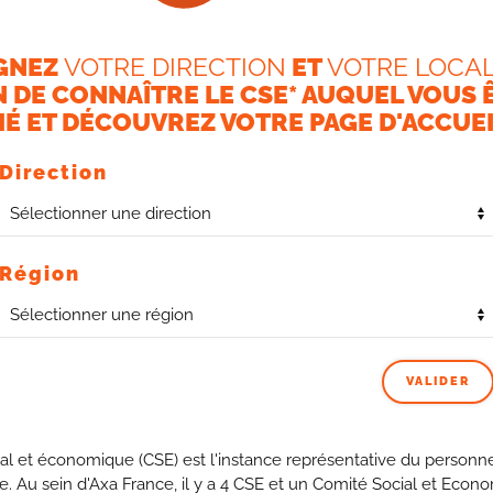
upante face aux défis
GNEZ
VOTRE DIRECTION
ET
VOTRE LOCAL
N DE CONNAÎTRE LE CSE* AUQUEL VOUS 
É ET DÉCOUVREZ VOTRE PAGE D'ACCUEI
Direction
ésultats encourageants avec 257 collaborateurs recrutés en
s significativement, les Fonctions Centrales représentent
8% l’année précédente, marquant une progression notable
Région
ation
renforcée avec 48 transformations de CDD et
tiques comme la Souscription et l’Actuariat continuent de
ituation met en péril la capacité d’AXA France à maintenir
VALIDER
tégiques.
bre démontre l’engagement continu des Fonctions Centrales
s modifications législatives concernant les cotisations
al et économique (CSE) est l'instance représentative du personne
le futur.
se. Au sein d'Axa France, il y a 4 CSE et un Comité Social et Econ