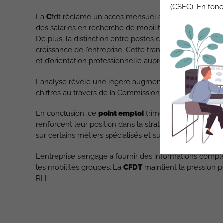
(CSEC). En fonc
La
C
fdt réclame un accès mensuel aux listes de post
des salariés en recherche de mobilité.
De plus, la distinction entre postes créés et postes v
croissance de l’entreprise. Cette transparence permett
et d’orientation professionnelle auprès des salariés.
L’analyse révèle une légère augmentation du pource
chiffres au travers de la Commission de suivi prévue l
En conclusion, ce
point emploi
trimestriel révèle une 
renforcent leur position dans la stratégie de recruteme
sur certains métiers spécialisés et sur l’équité des par
L’entreprise s’engage à fournir des informations complé
les mobilités groupes. La
CFDT
maintient la pression p
RH.