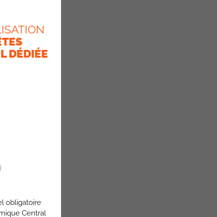
ISATION
ÊTES
L DÉDIÉE
l obligatoire
omique Central