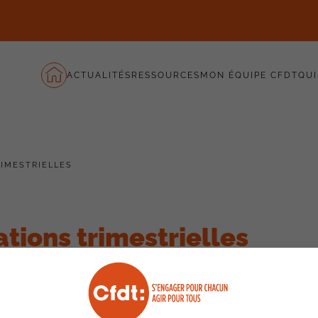
ACTUALITÉS
RESSOURCES
MON ÉQUIPE CFDT
QUI
RIMESTRIELLES
ations trimestrielles
re réunion du
CSE
révèle une situation contrastée pour les
.