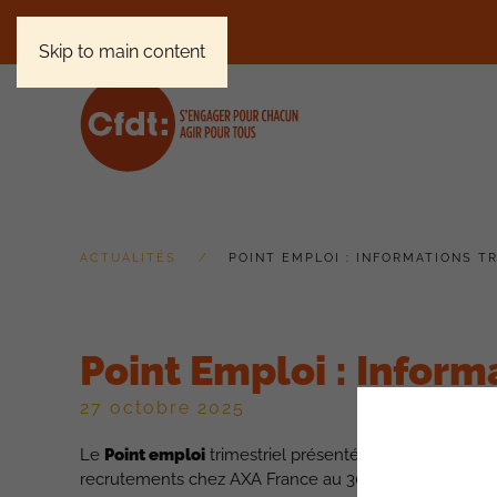
Skip to main content
ACTUALITÉS
POINT EMPLOI : INFORMATIONS T
Point Emploi : Inform
27 octobre 2025
Le
Point emploi
trimestriel présenté lors de la derniè
recrutements chez AXA France au 30 septembre 2025