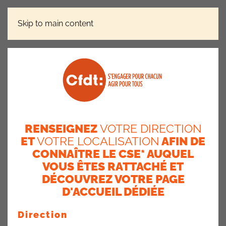
Skip to main content
ACTUALITÉS
ACTUALISATION DES « DISPOSITIONS
SPÉCIFIQUES AEP » DU GUIDE D’ÉTHIQUE ET DE
DÉONTOLOGIE D’AXA FRANCE
Actualisation des
RENSEIGNEZ
VOTRE DIRECTION
« dispositions spécifiques
ET
VOTRE LOCALISATION
AFIN DE
CONNAÎTRE LE CSE* AUQUEL
AEP » du guide d’éthique
VOUS ÊTES RATTACHÉ ET
et de déontologie d’Axa
DÉCOUVREZ VOTRE PAGE
D'ACCUEIL DÉDIÉE
France
18 décembre 2025
Direction