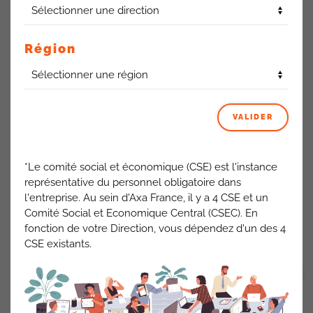
Être désigné bénéficiaire du contrat d’assurance vie ou
du contrat prévoyance d’un client est une situation de
confits d’intérêts
Région
La Direction souhaite que chaque commercial qui sait qu’il
est désigné comme bénéficiaire du contrat d’assurance vie
d’un client et ou
d’un proche
en informe sa hiérarchie ainsi
VALIDER
que le Correspondant Régional Conformité et Déontologie
afin que le consentement éclairé du souscripteur du contrat
d’assurance vie ou de prévoyance puisse être étayé.
*Le comité social et économique (CSE) est l'instance
La Cfdt insiste sur la confidentialité de ces
données et
représentative du personnel obligatoire dans
s’assurera que les enquêtes qui
seront réalisées ne
l'entreprise. Au sein d'Axa France, il y a 4 CSE et un
soient pas à charge
Comité Social et Economique Central (CSEC). En
fonction de votre Direction, vous dépendez d'un des 4
ACTUALITÉS AXA FRANCE
CSE existants.
VOIR TOUT