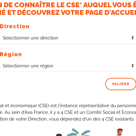
N DE CONNAÎTRE LE CSE* AUQUEL VOUS 
É ET DÉCOUVREZ VOTRE PAGE D'ACCUEI
Direction
Région
VALIDER
sitif en IARD Particuliers Professionnels et Entreprises
apport net positif en Auto et MRH, des réseaux Agents
al et économique (CSE) est l'instance représentative du personne
 ! dixit la Direction) à la moyenne du marché (+ 8 vs 2021
se. Au sein d'Axa France, il y a 4 CSE et un Comité Social et Econ
tion de votre Direction, vous dépendez d'un des 4 CSE existants.
s est un point de développement fort et doit le rester. La