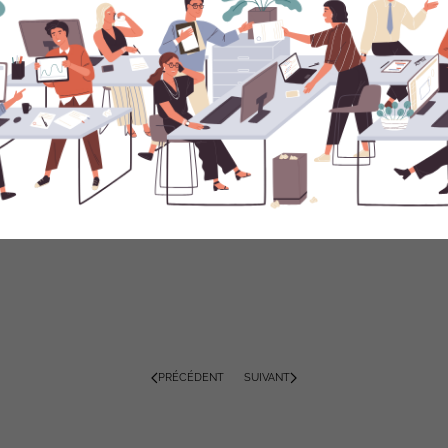
e à AXion…
r le service client, la maîtrise des résultats commerciaux
ouhaite une « vie plus simple, un environnement de travail
et ce à travers 3 items : le développement et l’évolution
a simplicité et l’exemplarité de l’entreprise.
 formation et de s’engager réellement sur la reconnaissance
PRÉCÉDENT
SUIVANT