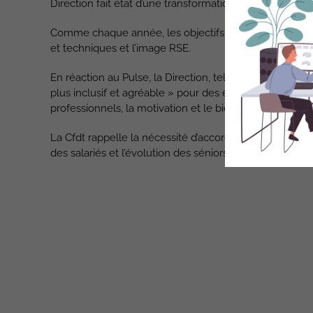
Direction fait état d’une transformation profonde grâc
Comme chaque année, les objectifs restent focalisés su
et techniques et l’image RSE.
En réaction au Pulse, la Direction, telle une prière, s
plus inclusif et agréable » pour des équipes engagées 
professionnels, la motivation et le bien-être au travail, l
La Cfdt rappelle la nécessité d’accorder le temps à la
des salariés et l’évolution des séniors.