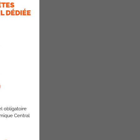
ÊTES
L DÉDIÉE
l obligatoire
omique Central