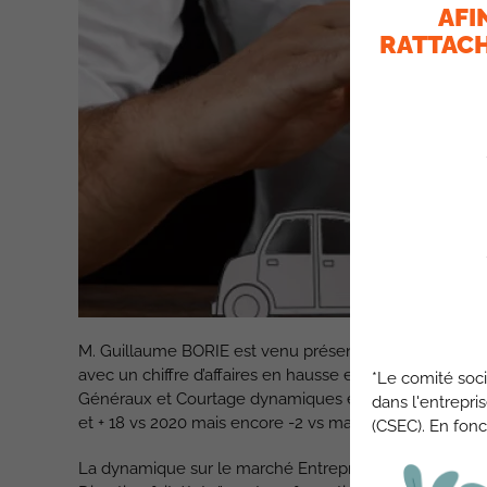
AFI
RATTACH
M. Guillaume BORIE est venu présenter un bilan 2022 po
avec un chiffre d’affaires en hausse et pour le PP un 
*Le comité soci
Généraux et Courtage dynamiques et un NPS IARD (enfin
dans l'entrepri
et + 18 vs 2020 mais encore -2 vs marché).
(CSEC). En fonc
La dynamique sur le marché Entreprises pour les Agent