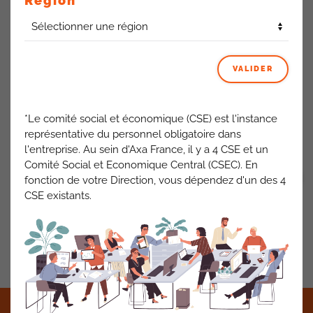
Région
extracteur d’odeur serait obligatoire.
Concernant la salle de réunion d’une capacité de 19
personnes, si, à titre exceptionnel, le besoin est pour un plus
grand nombre, dans ce cas il faudra privilégier un lieu
externe.
VALIDER
Toutefois, le service immobilier est saisi pour,
éventuellement, mettre des tables plus petites pour une
capacité supérieure.
*Le comité social et économique (CSE) est l'instance
représentative du personnel obligatoire dans
ACTUALITÉS AXA FRANCE
l'entreprise. Au sein d'Axa France, il y a 4 CSE et un
Comité Social et Economique Central (CSEC). En
VOIR TOUT
fonction de votre Direction, vous dépendez d'un des 4
CSE existants.
PRÉCÉDENT
SUIVANT
©2021 CFDT AXA France •
Mentions légales
•
RGPD
•