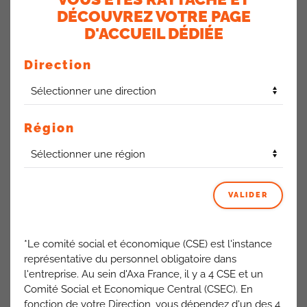
Mise à l’image des BICs Nord Est : parois vitrées, vitrophanie,
DÉCOUVREZ VOTRE PAGE
accueil
D'ACCUEIL DÉDIÉE
Déploiement des machines à café
Remplacement de la baie à la CHAPELLE Saint LUC ( en
Direction
cours)
Bilan Audit SSE Bics Nord-
Région
Est
Résultats des audits SSE
Résultats relativement bons sur la région Nord Est à 92,8%
VALIDER
BIC d’AUXERRE : Travaux de
*Le comité social et économique (CSE) est l'instance
représentative du personnel obligatoire dans
climatisation,
l'entreprise. Au sein d'Axa France, il y a 4 CSE et un
Comité Social et Economique Central (CSEC). En
remplacement des sols
fonction de votre Direction, vous dépendez d'un des 4