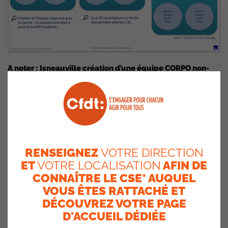
A note
r : Isneauville création d’une équipe CORPO non-
auto de 13 personnes.
Mais ce document est incomplet : combien y-a-t-il eu de
départs ? et dans ces départs, combien de démission et
de retraite ?
RENSEIGNEZ
VOTRE DIRECTION
ET
VOTRE LOCALISATION
AFIN DE
CONNAÎTRE LE CSE* AUQUEL
VOUS ÊTES RATTACHÉ ET
DÉCOUVREZ VOTRE PAGE
D'ACCUEIL DÉDIÉE