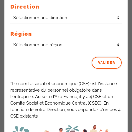
Direction
50 alternants à ce jour pour la région Ouest. 17 alternants
étaient déjà dans l’entreprise et poursuivent avec un
Région
nouveau contrat.
Bilan de la mobilité inter-
VALIDER
réseaux
L’idée est de favoriser la mobilité inter-réseaux. Le sujet est
*Le comité social et économique (CSE) est l'instance
pris en charge par la RH France. Taux de participation élevé
représentative du personnel obligatoire dans
pour la région Ouest.
l'entreprise. Au sein d'Axa France, il y a 4 CSE et un
Comité Social et Economique Central (CSEC). En
fonction de votre Direction, vous dépendez d'un des 4
CSE existants.