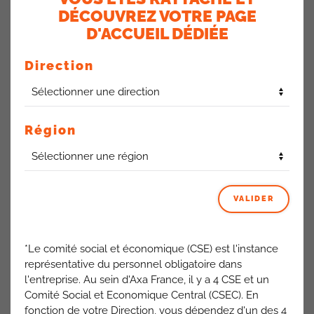
DÉCOUVREZ VOTRE PAGE
D'ACCUEIL DÉDIÉE
Direction
La Direction nous présente la nouvelle organisation des
équipes du Cadre de Vie sur les sites franciliens. La
Cfdt
salue l’affectation d’un Responsable d’Exploitation et de
Région
Sécurisation de Site (RESS) sur Opéra depuis début juin.
Cette solution était indispensable pour assurer la proximité
et la réactivité nécessaires. Nous souhaitons que ces
nouvelles responsabilités aboutissent à une évolution de la
VALIDER
classification pour le RESS du site d’Opéra (aujourd’hui RESS
adjoint).
*Le comité social et économique (CSE) est l'instance
Inquiets du départ d’un effectif de Val de Fontenay, le
représentative du personnel obligatoire dans
Responsable du Pôle IDF explique qu’une mutualisation est
l'entreprise. Au sein d'Axa France, il y a 4 CSE et un
mise en place en cas de besoin grâce à la polyvalence des
Comité Social et Economique Central (CSEC). En
équipes. De plus, pour VdF la restitution de plusieurs étages
fonction de votre Direction, vous dépendez d'un des 4
du site entraîne le transfert de certaines activités au