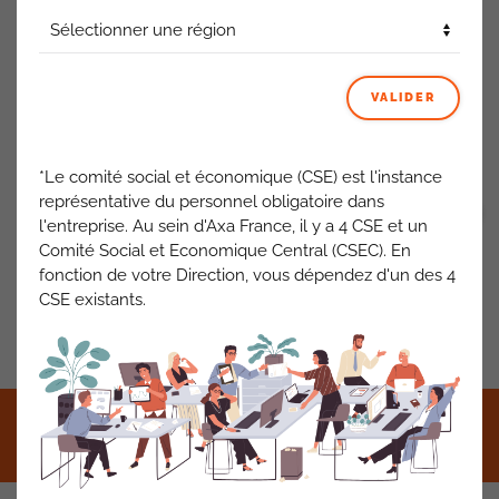
correspondant pas à l’activité normale) sans établir de
plafonnement. »
La rémunération annuelle brute théorique devrait donc être
celle figurant sur le dernier bulletin de salaire, or le
VALIDER
simulateur Pléiades affiche un montant inférieur…
ACTUALITÉS AXA FRANCE
*Le comité social et économique (CSE) est l'instance
représentative du personnel obligatoire dans
VOIR TOUT
l'entreprise. Au sein d'Axa France, il y a 4 CSE et un
Comité Social et Economique Central (CSEC). En
fonction de votre Direction, vous dépendez d'un des 4
CSE existants.
PRÉCÉDENT
SUIVANT
©2021 CFDT AXA France •
Mentions légales
•
RGPD
•
Contact