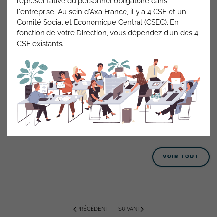
représentative du personnel obligatoire dans
L’application d’un coefficient de 1,2 (vs 1,1) sur les AN
l'entreprise. Au sein d'Axa France, il y a 4 CSE et un
MRH et AUTO à effet rétroactif de septembre
Comité Social et Economique Central (CSEC). En
MRP : le plan d’actions en place permet de dépasser
fonction de votre Direction, vous dépendez d'un des 4
les objectifs de + 1 point. Toutefois, pour tenir compte
CSE existants.
des problématiques de bande passante dans les
services internes, la Direction prend l’engagement
qu’aucun commercial n’enregistre un taux inférieur à
80% en fin d’année.
En complément, elle s’engage à regarder au cas par
cas, en fin d’année, les situations difficiles en PJ, Moto
et Passion
ACTUALITÉS AXA FRANCE
VOIR TOUT
PRÉCÉDENT
SUIVANT