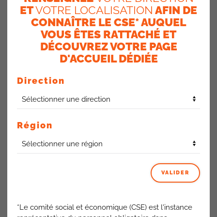
ET
VOTRE LOCALISATION
AFIN DE
CONNAÎTRE LE CSE* AUQUEL
VOUS ÊTES RATTACHÉ ET
DÉCOUVREZ VOTRE PAGE
D'ACCUEIL DÉDIÉE
Direction
La Direction salue des résultats 2024 à date satisfaisants
avec des taux d’atteinte à fin septembre en moyenne à
104%. Tous les items enregistrent de belles formances sauf
l’Auto et la MRH qui restent en tendance baissière.
Région
La Cfdt demande de véritables mesures pour mettre en
réussite un maximum de ces Inspecteurs !
La Direction acte
:
VALIDER
Suite à la réorganisation Entreprise, alignement du
calcul le plus favorable des saisines Entreprise avec
*Le comité social et économique (CSE) est l'instance
le nouveau périmètre