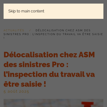
Skip to main content
ACTUALITÉS
DÉLOCALISATION CHEZ ASM DES
SINISTRES PRO : L’INSPECTION DU TRAVAIL VA ÊTRE SAISIE
!
Délocalisation chez ASM
des sinistres Pro :
l’inspection du travail va
être saisie !
5 août 2025