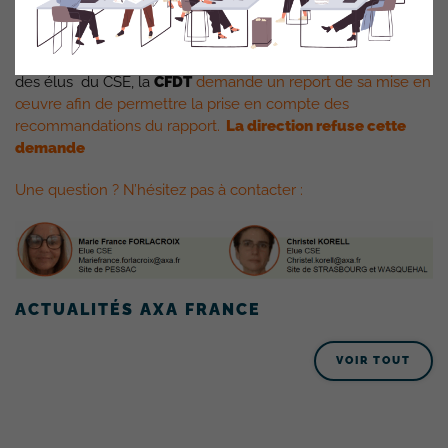
Consciente que la direction ne reculera pas face à ce projet
malgré le rapport d’expertise critique et l’avis défavorable
des élus du CSE, la
CFDT
demande un report de sa mise en
œuvre afin de permettre la prise en compte des
recommandations du rapport.
La direction refuse cette
demande
Une question ? N’hésitez pas à contacter :
ACTUALITÉS AXA FRANCE
VOIR TOUT