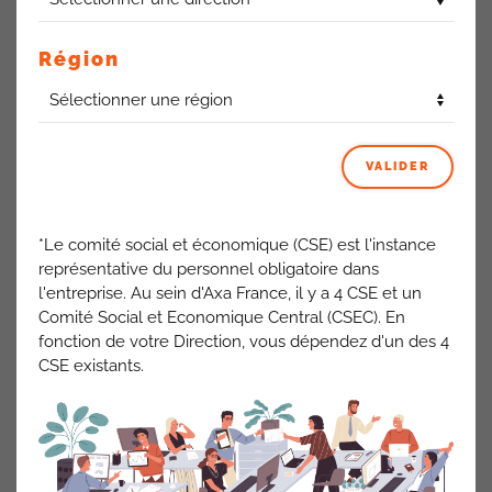
L’expertise souligne une mise en œuvre anticipée du
projet, avec des aspects encore flous ou non abordés.
Région
L’absence d’étude d’impact des risques est un
manquement majeur.
La présentation d’un diagnostic des
conditions de travail actuelles et futures permettrait de
prévenir et réduire ces impacts, d’autant plus que l’entreprise
dispose en interne d’une équipe spécialisée en prévention.
VALIDER
Sur ce point, les élus ont décidé de saisir l’inspection du
travail.
*Le comité social et économique (CSE) est l'instance
représentative du personnel obligatoire dans
Concernant l’organisation, le projet prévoit un transfert
l'entreprise. Au sein d'Axa France, il y a 4 CSE et un
progressif de l’activité par lots de garanties. Ces modalités
Comité Social et Economique Central (CSEC). En
visent à accompagner les salariés en leur proposant des
fonction de votre Direction, vous dépendez d'un des 4
offres de repositionnement, mais la gestion simultanée de la
CSE existants.
décroissance d’activité et du repositionnement constitue
une complexité majeure.
La
CFDT
refuse de se laisser duper par une logique
purement rentable, au détriment des salariés français
engagés dans leur métier.