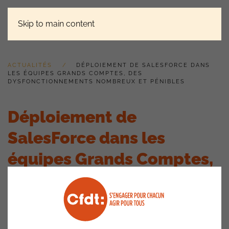
Skip to main content
ACTUALITÉS
DÉPLOIEMENT DE SALESFORCE DANS
LES ÉQUIPES GRANDS COMPTES, DES
DYSFONCTIONNEMENTS NOMBREUX ET PÉNIBLES
Déploiement de
SalesForce dans les
équipes Grands Comptes,
des dysfonctionnements
nombreux et pénibles
4 avril 2023