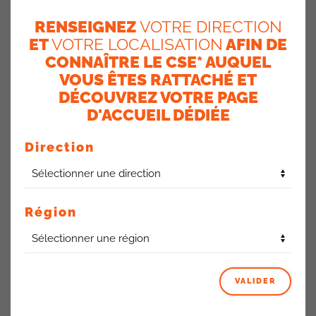
RENSEIGNEZ
VOTRE DIRECTION
ET
VOTRE LOCALISATION
AFIN DE
CONNAÎTRE LE CSE* AUQUEL
VOUS ÊTES RATTACHÉ ET
DÉCOUVREZ VOTRE PAGE
D'ACCUEIL DÉDIÉE
Direction
Région
Les difficultés liées à l’utilisation de l’outil Salesforce ne
cessent de s’accroitre. La direction doit «entendre» que
Salesforce n’est pas un outil de gestion mais un outil de
relation client d’où les dysfonctionnements et les
VALIDER
problématiques rencontrés.