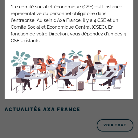
Les conditions d’utilisation constituent pour les collègues un
*Le comité social et économique (CSE) est l'instance
véritable irritant.
représentative du personnel obligatoire dans
l'entreprise. Au sein d'Axa France, il y a 4 CSE et un
A la suite du Comité de Pilotage métier du 8 février 2023, il a
Comité Social et Economique Central (CSEC). En
été décidé de ne pas déployer d’autres branches et
fonction de votre Direction, vous dépendez d'un des 4
d’attendre que les améliorations nécessaires au bon
CSE existants.
fonctionnement de l’outil soient apportées et notamment
sur les fonctionnalités du Webmail.
Les branches non déployées à ce jour font l’objet d’une
réflexion pour 2024.
La Cfdt est satisfaite du report du déploiement et restera
vigilante sur les améliorations apportées. Elles devront
apporter un véritable confort de travail.
ACTUALITÉS AXA FRANCE
VOIR TOUT