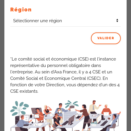
réorganisations s’accompagnent souvent de
modifications subtiles mais significatives des pratiques
Région
et des priorités. Qu’en sera-t-il réellement de l’attention
portée à ces collaborateurs, souvent en situation de
vulnérabilité professionnelle ? Si vous faites partie de
ces dispositifs, n’hésitez pas à venir nous voir et nous
VALIDER
raconter votre situation, si, d’autant plus, vous estimez
qu’elle s’est dégradée. (Prendre contact avec un élu
Cfdt).
*Le comité social et économique (CSE) est l'instance
représentative du personnel obligatoire dans
Troisièmement, le changement de nom de la direction,
l'entreprise. Au sein d'Axa France, il y a 4 CSE et un
présenté comme une simple formalité administrative,
Comité Social et Economique Central (CSEC). En
représente en réalité un coût non négligeable en termes de
fonction de votre Direction, vous dépendez d'un des 4
temps, de ressources et d’adaptation. Dans un contexte où
CSE existants.
l’entreprise prône les économies et l’efficience, ces
changements cosmétiques interrogent sur les véritables
priorités de la direction.
Quel impact