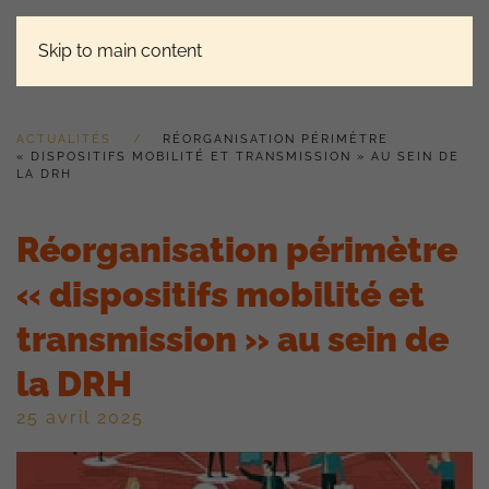
Skip to main content
ACTUALITÉS
RÉORGANISATION PÉRIMÈTRE
« DISPOSITIFS MOBILITÉ ET TRANSMISSION » AU SEIN DE
LA DRH
Réorganisation périmètre
« dispositifs mobilité et
transmission » au sein de
la DRH
25 avril 2025