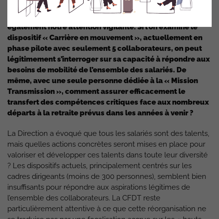
L’impact réel sur le quotidien des collaborateurs mérite
également notre attention vigilante. Si l’on examine le
dispositif « Carrière en mouvement », actuellement en
phase pilote avec seulement 5 collaborateurs, on peut
légitimement s’interroger sur sa capacité à répondre aux
besoins de mobilité de l’ensemble des salariés. De
même, avec une seule personne dédiée à la « Mission
Transmission », comment assurer efficacement le
transfert des compétences critiques face aux nombreux
départs à la retraite prévus dans les années à venir ?
La Direction a évoqué que tous les salariés sont des talents,
mais quelles actions concrètes seront mises en place pour
valoriser et développer ces talents dans toute leur diversité
? Les dispositifs actuels, principalement centrés sur les
cadres dirigeants (moins de 300 personnes), semblent bien
insuffisants pour répondre aux aspirations légitimes de
l’ensemble des collaborateurs. La CFDT reste
particulièrement attentive à ce que cette réorganisation ne