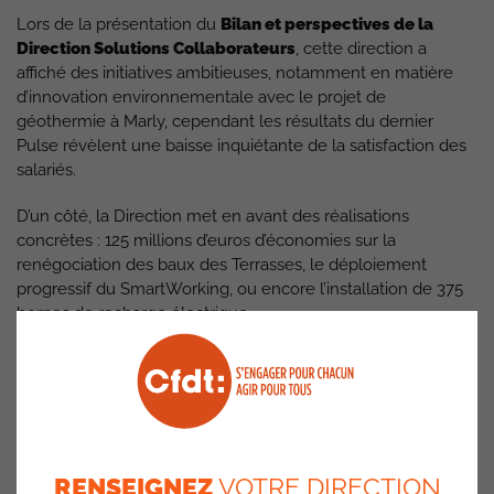
Lors de la présentation du
Bilan et perspectives de la
Direction Solutions Collaborateurs
, cette direction a
affiché des initiatives ambitieuses, notamment en matière
d’innovation environnementale avec le projet de
géothermie à Marly, cependant les résultats du dernier
Pulse révèlent une baisse inquiétante de la satisfaction des
salariés.
D’un côté, la Direction met en avant des réalisations
concrètes : 125 millions d’euros d’économies sur la
renégociation des baux des Terrasses, le déploiement
progressif du SmartWorking, ou encore l’installation de 375
bornes de recharge électrique.
De l’autre, les indicateurs de bien-être au travail se
dégradent, suggérant un décalage entre les priorités
affichées et les attentes réelles des salariés.
Des avancées
RENSEIGNEZ
VOTRE DIRECTION