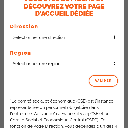
également favoriser une meilleure coordination entre les
DÉCOUVREZ VOTRE PAGE
différents réseaux de distribution, condition essentielle pour
D'ACCUEIL DÉDIÉE
améliorer nos conditions de travail.
Direction
Des inquiétudes persistent
Cependant, plusieurs aspects de cette réorganisation
Région
suscitent nos plus vives préoccupations. Tout d’abord, la
Direction de ce département a démontré une connaissance
approximative de ses propres équipes lors de la
présentation, oubliant les noms de responsables et
confondant les effectifs. Cette situation révèle un
VALIDER
management déconnecté du terrain, particulièrement
préoccupant lorsqu’il s’agit de réorganiser des services
entiers.
*Le comité social et économique (CSE) est l'instance
représentative du personnel obligatoire dans
Ensuite, la suppression de deux postes de responsables de
l'entreprise. Au sein d'Axa France, il y a 4 CSE et un
tribu pose la question cruciale du devenir de ces managers.
Comité Social et Economique Central (CSEC). En
Si notre interlocuteur affirme qu’un poste de chargé de
fonction de votre Direction, vous dépendez d'un des 4