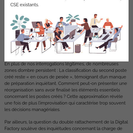
mission sera créé, qu’en est-il du second responsable ?
CSE existants.
Cette réduction de l’encadrement intermédiaire risque
d’alourdir considérablement la charge de travail des équipes
restantes et de détériorer les conditions d’accompagnement
professionnel de nos collègues.
Les créations de poste
En plus de nos interrogations légitimes, de nombreuses
zones d’ombre persistent : La classification du second poste
créé reste « en cours de pesée », témoignant d’un manque
de préparation inquiétant. Comment peut-on présenter une
réorganisation sans avoir finalisé les éléments essentiels
concernant les postes créés ? Cette approximation révèle
une fois de plus l’improvisation qui caractérise trop souvent
les décisions managériales.
Par ailleurs, la question du double rattachement de la Digital
Factory soulève des inquiétudes concernant la charge de