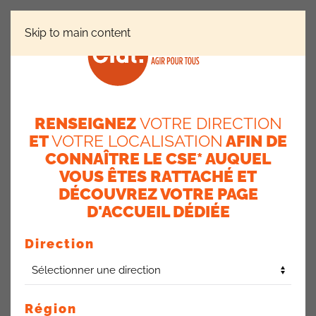
Skip to main content
ACTUALITÉS
ENQUÊTE « MA VIE SUR SITE » (RP SUD
EST)
RENSEIGNEZ
VOTRE DIRECTION
ET
VOTRE LOCALISATION
AFIN DE
Enquête « ma vie sur
CONNAÎTRE LE CSE* AUQUEL
site » (RP Sud Est)
VOUS ÊTES RATTACHÉ ET
DÉCOUVREZ VOTRE PAGE
10 juillet 2024
D'ACCUEIL DÉDIÉE
L’expérience collaborateur via les outils mais aussi les
Direction
locaux pour travailler, sont des points importants que la
Direction souhaite faire évoluer.
L’enquête a été prolongée et est toujours disponible.
Région