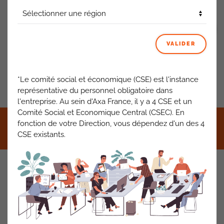
ACTUALITÉS AXA FRANCE
VOIR TOUT
VALIDER
*Le comité social et économique (CSE) est l'instance
PRÉCÉDENT
SUIVANT
représentative du personnel obligatoire dans
l'entreprise. Au sein d'Axa France, il y a 4 CSE et un
Comité Social et Economique Central (CSEC). En
©2021 CFDT AXA France •
Mentions légales
•
RGPD
•
fonction de votre Direction, vous dépendez d'un des 4
Contact
CSE existants.