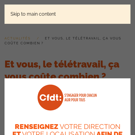
Skip to main content
ACTUALITÉS
ET VOUS, LE TÉLÉTRAVAIL, ÇA VOUS
COÛTE COMBIEN ?
Et vous, le télétravail, ça
vous coûte combien ?
23 février 2022
RENSEIGNEZ
VOTRE DIRECTION
ET
VOTRE LOCALISATION
AFIN DE