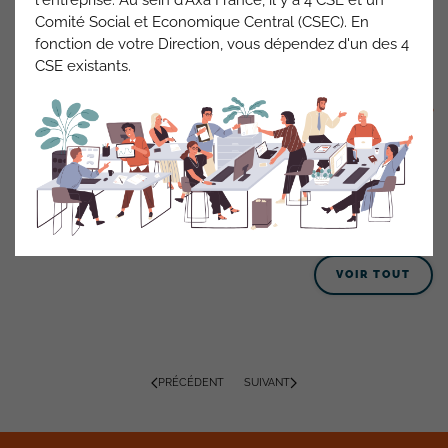
transport). En répondant ,en cliquant sur le lien en haut à
Comité Social et Economique Central (CSEC). En
droite, vous nous aiderez à mieux étayer nos revendications.
fonction de votre Direction, vous dépendez d'un des 4
Notre quotidien c’est de penser à vous, encouragez-nous en
CSE existants.
soutenant la CFDT.
Christophe Vercoutère
Je participe !
ACTUALITÉS AXA FRANCE
VOIR TOUT
PRÉCÉDENT
SUIVANT