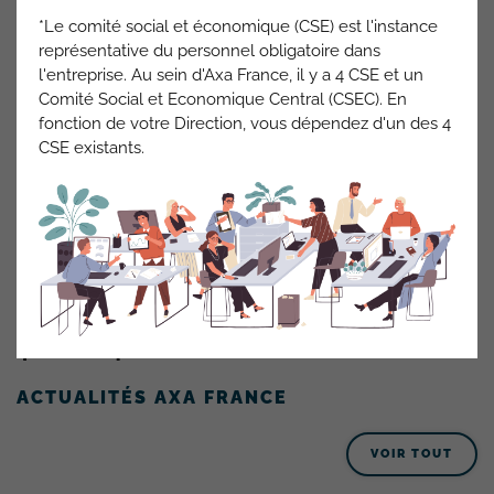
ensemble ce qui générera par ailleurs une simplification de
*Le comité social et économique (CSE) est l'instance
la gestion des sollicitations et des partenaires.
représentative du personnel obligatoire dans
l'entreprise. Au sein d'Axa France, il y a 4 CSE et un
Sur le plan social, un rééquilibrage des effectifs est prévu et
Comité Social et Economique Central (CSEC). En
la création de 3 postes de manager de proximité au pôle
fonction de votre Direction, vous dépendez d'un des 4
Stratégie, Efficacité commerciale & Excellence Client.
CSE existants.
Si la
CFDT
entend les motivations de la direction,
elle
s’inquiète néanmoins que ce mélange de genres ne
finisse par retirer à chaque équipe sa propre culture
terrain.
Par ailleurs, nous demandons que le rééquilibrage des
équipes se fasse sur la base du volontariat et de l’intérêt
que chacun porte à l’activité.
ACTUALITÉS AXA FRANCE
VOIR TOUT