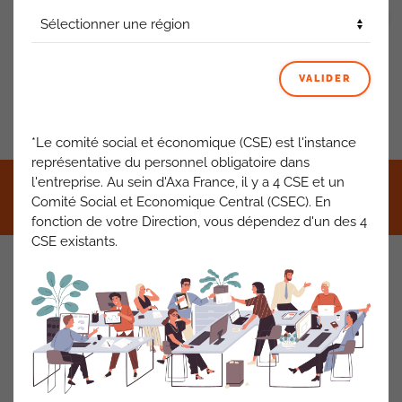
VOIR TOUT
VALIDER
PRÉCÉDENT
SUIVANT
*Le comité social et économique (CSE) est l'instance
représentative du personnel obligatoire dans
l'entreprise. Au sein d'Axa France, il y a 4 CSE et un
©2021 CFDT AXA France •
Mentions légales
•
RGPD
•
Comité Social et Economique Central (CSEC). En
Contact
fonction de votre Direction, vous dépendez d'un des 4
CSE existants.