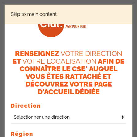
Skip to main content
QUESTIONS / RÉPONSES
FORMATIONS IOBSP ET MIF
RENSEIGNEZ
VOTRE DIRECTION
Formations IOBSP et MIF
ET
VOTRE LOCALISATION
AFIN DE
CONNAÎTRE LE CSE* AUQUEL
29 mai 2026
VOUS ÊTES RATTACHÉ ET
DÉCOUVREZ VOTRE PAGE
Les formations IOBSP et MIF ne sont pas comptabilisées
dans la liste des formations 2025 payées en juin.
D'ACCUEIL DÉDIÉE
Elles seront bien prises en compte au mois de juin.
Direction
RP AEP Nord-Est du 28/05/2026
ACTUALITÉS AXA FRANCE
Région