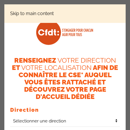
Skip to main content
RÉGIONS
RÉGION SUD-OUEST
INSTANCE DE
PROXIMITÉ (RP) PA OCTOBRE 2023 DU SUD OUEST
INSTANCE DE PROXIMITÉ
RENSEIGNEZ
VOTRE DIRECTION
ET
VOTRE LOCALISATION
AFIN DE
(RP) PA OCTOBRE 2023 DU
CONNAÎTRE LE CSE* AUQUEL
VOUS ÊTES RATTACHÉ ET
SUD OUEST
DÉCOUVREZ VOTRE PAGE
23 octobre 2023
D'ACCUEIL DÉDIÉE
Direction