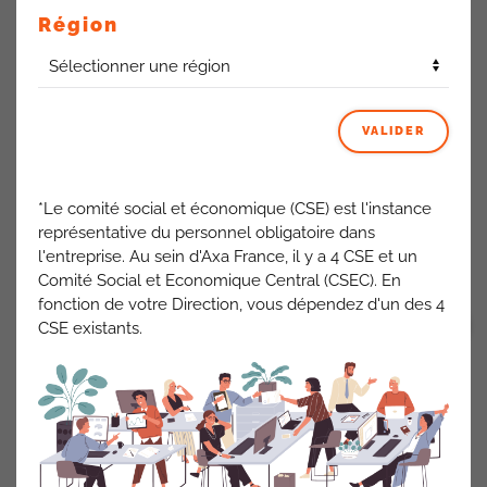
Région
Pessac
Le nouveau prestataire Sodexo est en place depuis
VALIDER
fin septembre. Les collègues notent pour la plupart une
amélioration de l’offre, mais aussi une hausse importante
des tarifs.
*Le comité social et économique (CSE) est l'instance
Balma
: Le RIE de Balma reste géré par Eurest.
représentative du personnel obligatoire dans
l'entreprise. Au sein d'Axa France, il y a 4 CSE et un
ACTUALITÉS AXA FRANCE
Comité Social et Economique Central (CSEC). En
fonction de votre Direction, vous dépendez d'un des 4
CSE existants.
VOIR TOUT
PRÉCÉDENT
SUIVANT