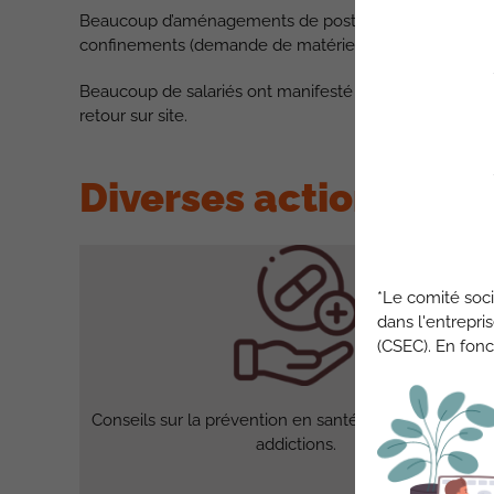
Beaucoup d’aménagements de postes notamment pour
confinements (demande de matériel spécifique, demande
Beaucoup de salariés ont manifesté un état de santé me
retour sur site.
Diverses actions mené
*Le comité soci
dans l'entrepri
(CSEC). En fonc
Conseils sur la prévention en santé mentale et sur le
addictions.