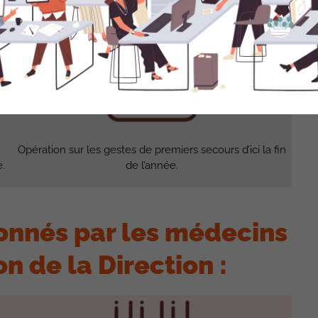
: rendez-vous de liaison, visites de pré-reprise.
Opération sur les gestes de premiers secours d’ici la fin
.
de l’année.
ionnés par les médecins
on de la Direction :