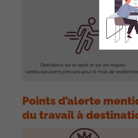
Opérations sur le sport et sur les risques
cardiovasculaires prévues pour le mois de septembre
Points d’alerte ment
du travail à destinati