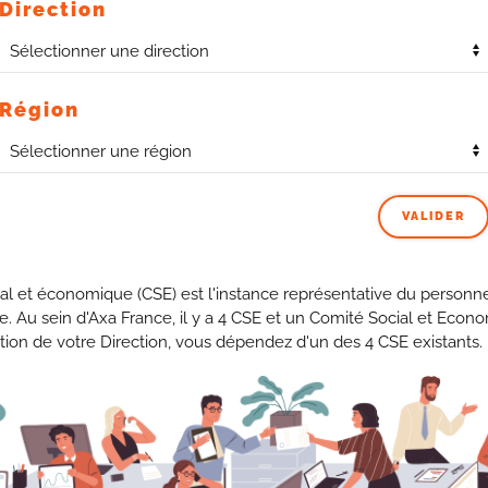
Direction
 des TMS (Troubles Musculo Squelettiques) dus aux
 de retour sur site pour être mieux installé, … ).
ntale altéré : très vulnérables, voire phobiques face à un
Région
es en 2021 et à venir :
VALIDER
al et économique (CSE) est l'instance représentative du personne
se. Au sein d'Axa France, il y a 4 CSE et un Comité Social et Econ
tion de votre Direction, vous dépendez d'un des 4 CSE existants.
s
Actions menées pour le maintien dans l’emploi et la
prévention à la désinsertion professionnelle en lien avec
les psychologues, l’ergonome et la sécurité Sociale,
notamment pour les arrêts de maladie de plus de 3 mois