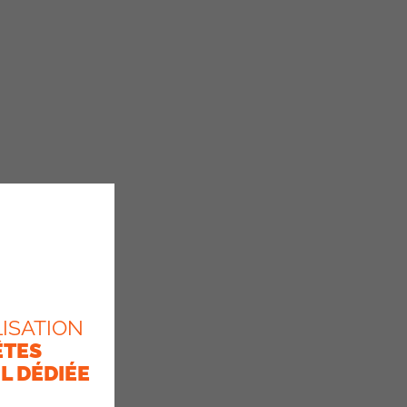
ISATION
ÊTES
L DÉDIÉE