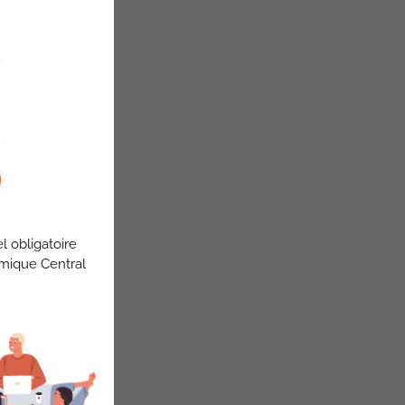
l obligatoire
omique Central