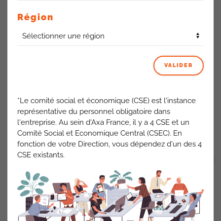
disparaître la pension, AXA maintiendra la pension
précédemment versée jusqu’au 31 décembre 2023. Après
Région
cette date, un point sera fait sur la situation, notamment aux
regards des différentes procédures qui remettent en cause
la validité du décret qui est à la source du problème.
Le BCAC et les
Assurances Collectives ne maintiennent pas
VALIDER
et ne compensent pas la pension suite à l’application du
décret de février 2022 et aux engagements de la Direction
AXA.
*Le comité social et économique (CSE) est l'instance
La Direction se défausse sur le sujet et ne répond pas à
représentative du personnel obligatoire dans
l’instance.
l'entreprise. Au sein d'Axa France, il y a 4 CSE et un
Comité Social et Economique Central (CSEC). En
ACTUALITÉS AXA FRANCE
fonction de votre Direction, vous dépendez d'un des 4
CSE existants.
VOIR TOUT
PRÉCÉDENT
SUIVANT