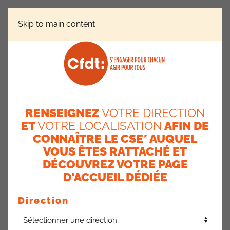
Skip to main content
ACTUALITÉ AXA FRANCE
MAINTIEN PENSION
INVALIDITÉ
Maintien pension
RENSEIGNEZ
VOTRE DIRECTION
ET
VOTRE LOCALISATION
AFIN DE
invalidité
CONNAÎTRE LE CSE* AUQUEL
17 octobre 2023
VOUS ÊTES RATTACHÉ ET
DÉCOUVREZ VOTRE PAGE
Dans l’hypothèse où l’application du décret aboutit à une
D'ACCUEIL DÉDIÉE
diminution du montant de la pension, la garantie du contrat
Prévoyance AXA compensera la baisse constatée sans
Direction
limitation de durée (application du décret de février 2022 sur
la pension d’invalidité)
.
Dans l’hypothèse où l’application du décret fait totalement