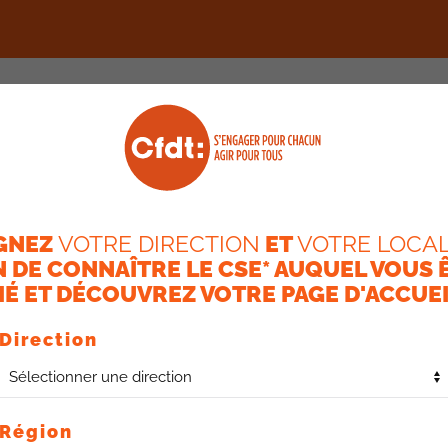
ACTUALITÉS
RESSOURCES
MON ÉQUIPE CFDT
QUI
GNEZ
VOTRE DIRECTION
ET
VOTRE LOCAL
N DE CONNAÎTRE LE CSE* AUQUEL VOUS 
É ET DÉCOUVREZ VOTRE PAGE D'ACCUEI
Direction
e collaborative.
Région