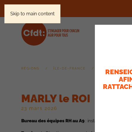
Skip to main content
RÉGIONS
ÎLE-DE-FRANCE
MARLY LE ROI
RENSEI
AFI
RATTACH
MARLY le ROI
23 mars 2026
Bureau des équipes RH au A9
: installation d’une tabl