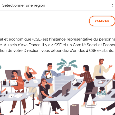
arly qui nous seront présentés dans les mois à venir. Vos
irmant sa pérennité et réclament notamment une
 Nous vous tiendrons informés !
VALIDER
 au B5
:
al et économique (CSE) est l'instance représentative du personne
se. Au sein d'Axa France, il y a 4 CSE et un Comité Social et Econ
les faute d’obtenir le process auprès du fournisseur (codes
tion de votre Direction, vous dépendez d'un des 4 CSE existants.
recherche une solution pour éviter que les salariés ne
x lorsqu’ils s’absentent notamment le midi pour déjeuner.
ux salariés de Marly pour recueillir leur avis et faire un
PRÉCÉDENT
SUIVANT