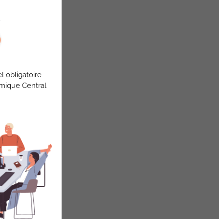
l obligatoire
omique Central