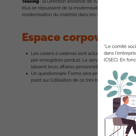
Teasing
: la Direction annonce de futurs projets sur M
élus se réjouissent de la modernisation du site conf
modernisation du matériel dans les salles de réunion.
Espace corpoworking
*Le comité soci
dans l'entrepri
Les casiers à cadenas sont actuellement inutilisab
(CSEC). En fonc
pré-enregistrés perdus). Le service implantations 
laissent leurs affaires personnelles sur les bureau
Un questionnaire Forms sera prochainement envoyé a
point sur l’utilisation de ce très bel espace.