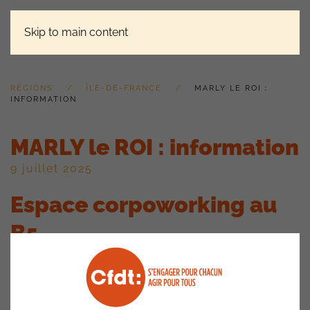
Skip to main content
RÉGIONS
ÎLE-DE-FRANCE
MARLY LE ROI :
INFORMATION
MARLY le ROI : information
9 juillet 2025
Espace corpoworking au
B5
La Direction nous présente un projet d’aménagement d’un
espace de corpoworking au B5 (à l’emplacement de l’ancien
service Santé Individuelle).