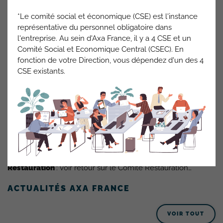
*Le comité social et économique (CSE) est l'instance
représentative du personnel obligatoire dans
l'entreprise. Au sein d'Axa France, il y a 4 CSE et un
Comité Social et Economique Central (CSEC). En
fonction de votre Direction, vous dépendez d'un des 4
CSE existants.
Les autres espaces du site
Auditorium
: en août
l’éclairage
sera changé pour des leds.
Sanitaires B2
: suite à des infiltrations les travaux
d’étanchéité sont terminés.
Sanitaires B3
: comme sur le B2, des travaux d’étanchéité
vont démarrer.
Restauration
: voir retour sur le Comité Restauration…
ACTUALITÉS AXA FRANCE
VOIR TOUT