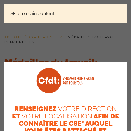
Skip to main content
ACTUALITÉ AXA FRANCE
MÉDAILLES DU TRAVAIL:
DEMANDEZ-LÀ!
Médailles du travail:
demandez-là!
6 septembre 2023
RENSEIGNEZ
VOTRE DIRECTION
ET
VOTRE LOCALISATION
AFIN DE
CONNAÎTRE LE CSE* AUQUEL
VOUS ÊTES RATTACHÉ ET