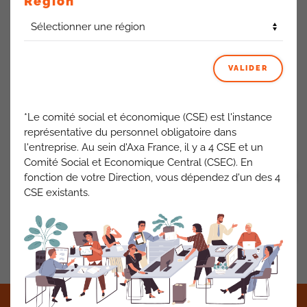
Région
Toute l’équipe CFDT vous présente ses meilleurs vœux
pour l’année 2025. Que cette année vous apporte, ainsi
qu’à vos proches, santé, bonheur et épanouissement
VALIDER
professionnel ! Vos élus CFDT restent à votre disposition
pour répondre à vos sollicitations.
*Le comité social et économique (CSE) est l'instance
représentative du personnel obligatoire dans
ACTUALITÉS AXA FRANCE
l'entreprise. Au sein d'Axa France, il y a 4 CSE et un
Comité Social et Economique Central (CSEC). En
fonction de votre Direction, vous dépendez d'un des 4
VOIR TOUT
CSE existants.
PRÉCÉDENT
SUIVANT
©2021 CFDT AXA France •
Mentions légales
•
RGPD
•