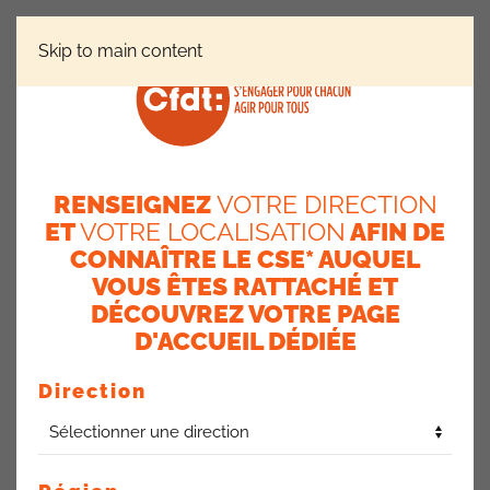
Skip to main content
ACTUALITÉ AXA FRANCE
MEILLEURS VŒUX POUR
L’ANNÉE 2025
RENSEIGNEZ
VOTRE DIRECTION
MEILLEURS VŒUX POUR
ET
VOTRE LOCALISATION
AFIN DE
CONNAÎTRE LE CSE* AUQUEL
L’ANNÉE 2025
VOUS ÊTES RATTACHÉ ET
DÉCOUVREZ VOTRE PAGE
14 janvier 2025
D'ACCUEIL DÉDIÉE
Direction