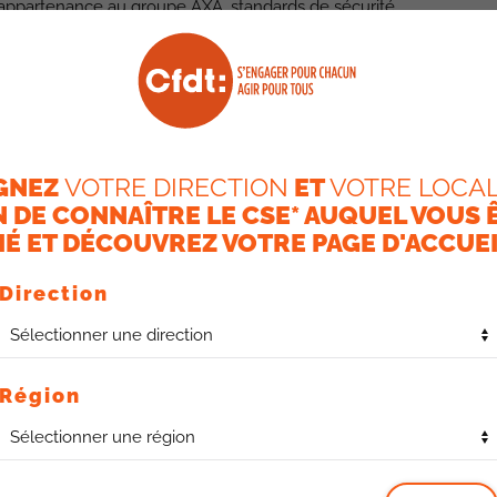
 : appartenance au groupe AXA, standards de sécurité
bassin de compétences marocain de qualité. Toutefois,
ion, l’avantage économique demeure évident, avec des
es marges des prestataires externes.
imes de la Cfdt
et des
GNEZ
VOTRE DIRECTION
ET
VOTRE LOCAL
rsonnel
N DE CONNAÎTRE LE CSE* AUQUEL VOUS 
É ET DÉCOUVREZ VOTRE PAGE D'ACCUEI
primé de
vives préoccupations
durant cette réunion.
Direction
ntien du seuil de 50% d’effectifs internes au-delà de 2026
u plan stratégique actuel et l’échéance de cette phase de
d’informations détaillées : répartition précise des
Région
és, impact sur les équipes internes, coûts comparatifs
a été demandé une
information-consultation formelle en
utres organisations syndicales. A noter que la Cfdt soutient
u le faire remarquer dans les préalables des CSE