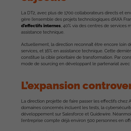
La DT2, avec plus de 1700 collaborateurs directs et env
gère l’ensemble des projets technologiques d’AXA Franc
d’effectifs internes
, 40% via des centres de services
assistance technique.
Actuellement, la direction reconnaît être encore loin de
services, et 16% en assistance technique. Cette derniè
constitue la cible prioritaire de transformation. Par c
mode de sourcing en développant le partenariat ave
L’expansion controve
La direction projette de faire passer les effectifs ch
domaines concernés incluent les tests, la cybersécurité,
développement sur Salesforce et Guidewire. Néanmoin
l’entreprise compte déjà environ 500 personnes en offsh