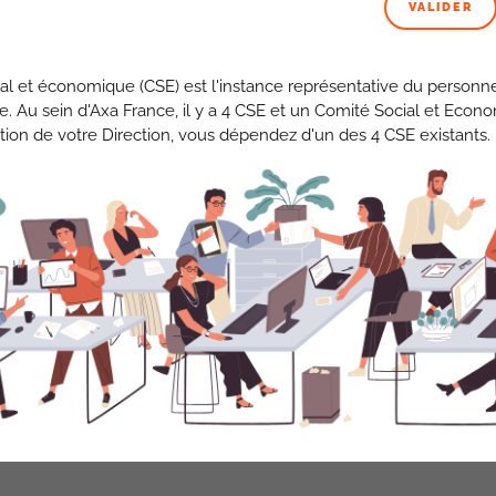
VALIDER
 pour les salariés
al et économique (CSE) est l'instance représentative du personne
se. Au sein d'Axa France, il y a 4 CSE et un Comité Social et Econ
tion de votre Direction, vous dépendez d'un des 4 CSE existants.
alitatifs émergent. D’abord, l’éloignement géographique peut
ibilité face aux cas non documentés, et créer des irritants
uite, les horaires décalés (fin d’activité à 17h au Maroc)
ts critiques.
sécurité et l’exploitation de production soulève des
arge supplémentaire de formation et d’intégration d’équipes
 français, sans que cet impact ne soit précisément évalué ni
ales pour protéger