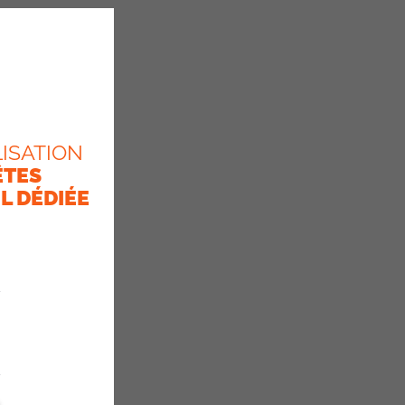
ISATION
ÊTES
L DÉDIÉE