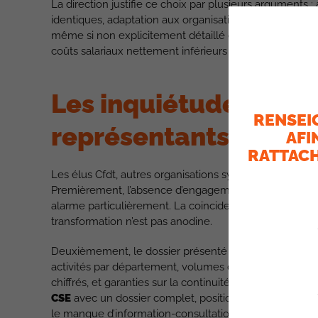
La direction justifie ce choix par plusieurs arguments
identiques, adaptation aux organisations internes, et 
même si non explicitement détaillé dans la présentat
coûts salariaux nettement inférieurs et l’élimination d
Les inquiétudes légit
RENSEI
représentants du pe
AFI
RATTACH
Les élus Cfdt, autres organisations syndicales ont ex
Premièrement, l’absence d’engagement ferme sur le mai
alarme particulièrement. La coïncidence entre la fin d
transformation n’est pas anodine.
Deuxièmement, le dossier présenté manque cruellement 
activités par département, volumes d’effectifs concern
chiffrés, et garanties sur la continuité de service. Il 
CSE
avec un dossier complet, position soutenue par d’a
le manque d’information-consultation, comme elle a p