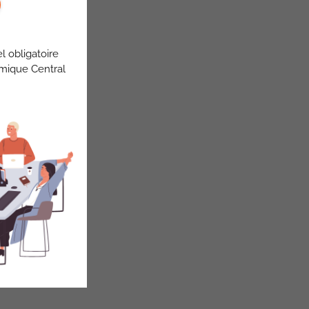
l obligatoire
omique Central