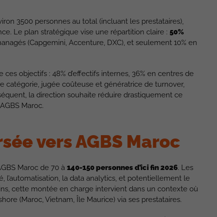
iron 3500 personnes au total (incluant les prestataires),
e. Le plan stratégique vise une répartition claire :
50%
 managés (Capgemini, Accenture, DXC), et seulement 10% en
 ces objectifs : 48% d’effectifs internes, 36% en centres de
re catégorie, jugée coûteuse et génératrice de turnover,
onséquent, la direction souhaite réduire drastiquement ce
c AGBS Maroc.
rsée vers AGBS Maroc
ez AGBS Maroc de 70 à
140-150 personnes d’ici fin 2026
. Les
 l’automatisation, la data analytics, et potentiellement le
s, cette montée en charge intervient dans un contexte où
ore (Maroc, Vietnam, Île Maurice) via ses prestataires.