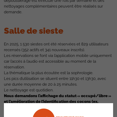
dépoussiérage est effectué une fois par semaine et des
nettoyages complémentaires peuvent être réalisés sur
demande.
Salle de sieste
En 2025, 1 530 siestes ont été réservées et 829 utilisateurs
recensés (352 actifs et 341 nouveaux inscrits).
Les réservations se font via l’application mobile uniquement
car l’accès à l’audio est accessible au moment de la
réservation.
La thématique la plus écoutée est la sophrologie.
Les pics d’utilisation se situent entre 11h30 et 13h30, avec
une durée moyenne de 20 à 25 minutes.
Le nettoyage est quotidien.
Nous demandons l’affichage du statut « occupé/libre »
et l’amélioration de l’identification des cocons (ex.
Saturne/Jupiter)
ainsi que le changement du matelas
éventré et un changement hebdomadaire des housses.