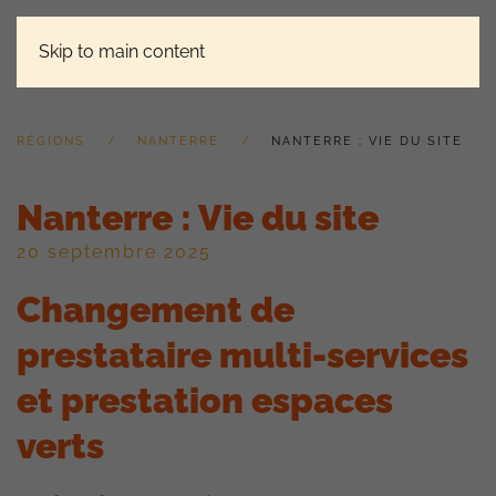
Skip to main content
RÉGIONS
NANTERRE
NANTERRE : VIE DU SITE
Nanterre : Vie du site
20 septembre 2025
Changement de
prestataire multi-services
et prestation espaces
verts