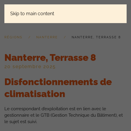
Skip to main content
RÉGIONS
NANTERRE
NANTERRE, TERRASSE 8
Nanterre, Terrasse 8
20 septembre 2025
Disfonctionnements de
climatisation
Le correspondant d’exploitation est en lien avec le
gestionnaire et le GTB (Gestion Technique du Bâtiment), et
le sujet est suivi.