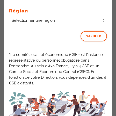
Région
Le nettoyage a fait l’objet d’une passation entre l’ancien et le
nouveau prestataire, un léger couac est possible, mais des
contrôles qualité sont en place et le problème devrait être
résolu.
VALIDER
Parking
*Le comité social et économique (CSE) est l'instance
L’accès au parking et les revêtements sont gérés par la
représentative du personnel obligatoire dans
copropriété, nous restons en lien avec le gestionnaire du
l'entreprise. Au sein d'Axa France, il y a 4 CSE et un
bâtiment.
Comité Social et Economique Central (CSEC). En
Nous n’avons aucune de visibilité concernant la fin des
fonction de votre Direction, vous dépendez d'un des 4
travaux dans la zone parking
CSE existants.
Restauration- Denrées
périmées