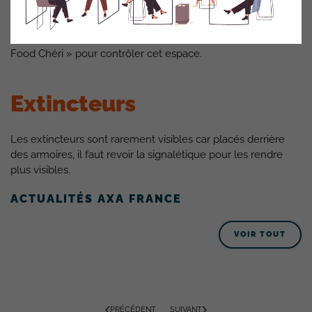
Dans l’espace restauration, des denrées périmées ont été
trouvées. Nous avons fait appel à l’équipe restauration «
Food Chéri » pour contrôler cet espace.
Extincteurs
Les extincteurs sont rarement visibles car placés derrière
des armoires, il faut revoir la signalétique pour les rendre
plus visibles.
ACTUALITÉS AXA FRANCE
VOIR TOUT
PRÉCÉDENT
SUIVANT