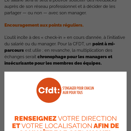
auprès de son réseau professionnel et à décider de les
partager — ou non — avec son manager.
Encouragement aux points réguliers.
L’outil incite à des « check-in » en cours d’année, à l’initiative
du salarié ou du manager. Pour la CFDT, un
point à mi-
parcours
est utile ; en revanche, la multiplication des
échanges serait
chronophage pour les managers et
insécurisante pour les membres des équipes.
RENSEIGNEZ
VOTRE DIRECTION
ET
VOTRE LOCALISATION
AFIN DE