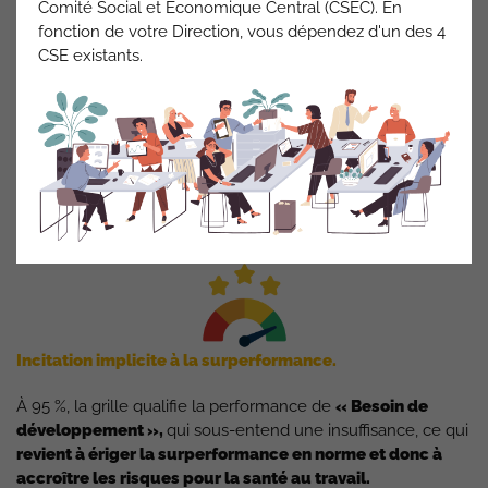
Comité Social et Economique Central (CSEC). En
fonction de votre Direction, vous dépendez d'un des 4
CSE existants.
Granularité insuffisante.
Les paliers de réussite progressent
par tranches de 5
points
entre « Réussi » et « Excellent ». Sauf stabilité
parfaite, le salarié
gagnera ou perdra au minimum 5
points.
Incitation implicite à la surperformance.
À 95 %, la grille qualifie la performance de
« Besoin de
développement »,
qui sous-entend une insuffisance, ce qui
revient à ériger la surperformance en norme et donc à
accroître les risques pour la santé au travail.