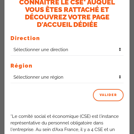
CONNAÎTRE LE CSE* AUQUEL
VOUS ÊTES RATTACHÉ ET
DÉCOUVREZ VOTRE PAGE
D'ACCUEIL DÉDIÉE
Les points négatifs
Direction
La CFDT ne
valide pas
la nouvelle grille d’évaluation
intégrée à l’outil. Les paliers retenus
affaiblissent
l’individualisation
et la finesse des appréciations :
Région
VALIDER
Saut trop important entre “Excellent” et “Exceptionnel”.
Passer d’« Excellent » à « Exceptionnel » entraîne un
écart
*Le comité social et économique (CSE) est l'instance
de 15 points,
sans niveau intermédiaire. En cas d’hésitation,
représentative du personnel obligatoire dans
vers quelle appréciation le manager basculera-t-il ?
l'entreprise. Au sein d'Axa France, il y a 4 CSE et un