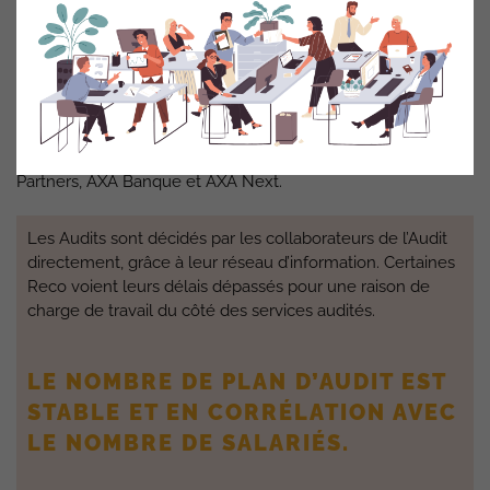
au Comité d’Audit.
À la conclusion de chaque revue, un rapport d’audit est
adressé au management concerné. Les ressources de
l’audit interne travaillent à la couverture d’AXA France et de
ses filiales ainsi qu’à la couverture du périmètre Direct
Assurance (Avanssur) et des risques IT des entités AXA
Partners, AXA Banque et AXA Next.
Les Audits sont décidés par les collaborateurs de l’Audit
directement, grâce à leur réseau d’information. Certaines
Reco voient leurs délais dépassés pour une raison de
charge de travail du côté des services audités.
LE NOMBRE DE PLAN D’AUDIT EST
STABLE ET EN CORRÉLATION AVEC
LE NOMBRE DE SALARIÉS.