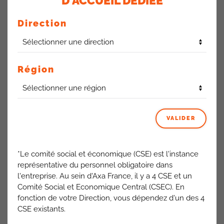
D'ACCUEIL DÉDIÉE
Direction
Région
VALIDER
Il aide l’entité, par une approche structurée et systématique,
à réaliser ses objectifs : en évaluant l’efficacité de la
*Le comité social et économique (CSE) est l'instance
gouvernance et des processus de gestion des risques et de
représentative du personnel obligatoire dans
contrôle, en challengeant les équipes dirigeantes.
l'entreprise. Au sein d'Axa France, il y a 4 CSE et un
Comité Social et Economique Central (CSEC). En
L’Audit Interne d’AXA France détermine annuellement, sur la
fonction de votre Direction, vous dépendez d'un des 4
base d’une évaluation des risques inhérents et de la
CSE existants.
pertinence des contrôles, un plan d’audit interne. La
réalisation du plan fait l’objet d’un suivi formel et est reportée