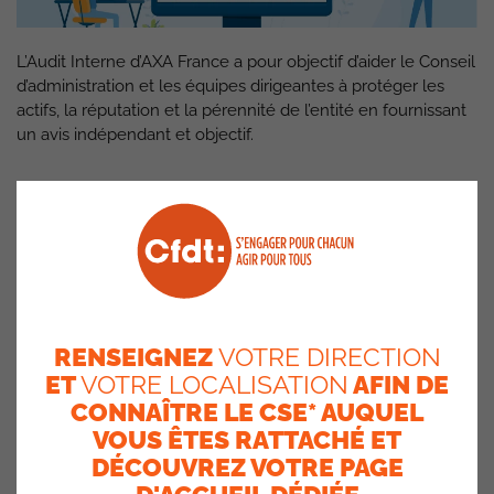
L’Audit Interne d’AXA France a pour objectif d’aider le Conseil
d’administration et les équipes dirigeantes à protéger les
actifs, la réputation et la pérennité de l’entité en fournissant
un avis indépendant et objectif.
RENSEIGNEZ
VOTRE DIRECTION
ET
VOTRE LOCALISATION
AFIN DE
CONNAÎTRE LE CSE* AUQUEL
VOUS ÊTES RATTACHÉ ET
DÉCOUVREZ VOTRE PAGE