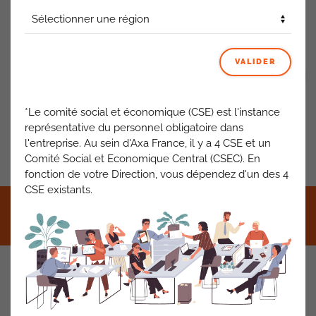
Repas de Noël
: le mardi 16 décembre 2025
ACTUALITÉS AXA FRANCE
VALIDER
VOIR TOUT
*Le comité social et économique (CSE) est l'instance
représentative du personnel obligatoire dans
l'entreprise. Au sein d'Axa France, il y a 4 CSE et un
PRÉCÉDENT
SUIVANT
Comité Social et Economique Central (CSEC). En
fonction de votre Direction, vous dépendez d'un des 4
CSE existants.
©2021 CFDT AXA France •
Mentions légales
•
RGPD
•
Contact