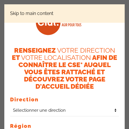
Skip to main content
RÉGIONS
ÎLE-DE-FRANCE
OPERA EN BREF
RENSEIGNEZ
VOTRE DIRECTION
OPERA en bref
ET
VOTRE LOCALISATION
AFIN DE
CONNAÎTRE LE CSE* AUQUEL
12 novembre 2025
VOUS ÊTES RATTACHÉ ET
DÉCOUVREZ VOTRE PAGE
LOCAL VÉLO ET ESPACE COWORKING : TRAVAUX LIVRÉS
D'ACCUEIL DÉDIÉE
Les travaux de rénovation des
bornes de rechargement
électriqu
e sont toujours en cours et devraient être
Direction
terminés pour janvier 2026.
Salles de réunions
: les mardis et jeudis, les salles du site
sont réservées uniquement aux salariés d’Opéra.
Région