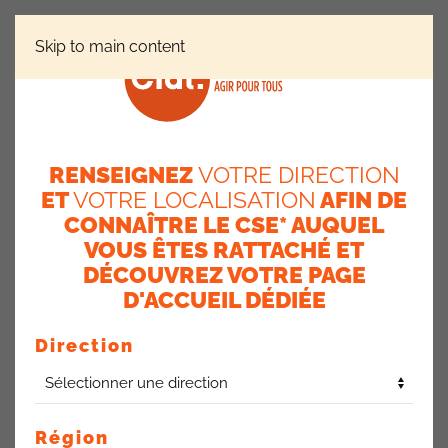
Skip to main content
RÉGIONS
ÎLE-DE-FRANCE
OPERA : VIE DU SITE
RENSEIGNEZ
VOTRE DIRECTION
OPERA : vie du site
ET
VOTRE LOCALISATION
AFIN DE
CONNAÎTRE LE CSE* AUQUEL
19 juin 2024
VOUS ÊTES RATTACHÉ ET
DÉCOUVREZ VOTRE PAGE
Nouveaux Badges
: les mails pour les prises de rendez-
vous photos sont partis ! Pensez-y sans tarder !
D'ACCUEIL DÉDIÉE
R.I.E
(Restaurant Inter Entreprise)
: les sociétés occupantes
Direction
du site, contre le souhait d’AXA, ont décidé de fermer le
restaurant du 26 juillet au 11 août.
La Direction réfléchit à la mise en place d’une solution de
remplacement.
Région