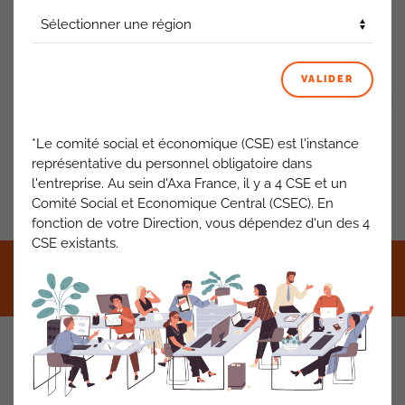
Eclairage
: tout le site va être équipé en éclairage LED.
ACTUALITÉS AXA FRANCE
VALIDER
VOIR TOUT
*Le comité social et économique (CSE) est l'instance
représentative du personnel obligatoire dans
l'entreprise. Au sein d'Axa France, il y a 4 CSE et un
PRÉCÉDENT
SUIVANT
Comité Social et Economique Central (CSEC). En
fonction de votre Direction, vous dépendez d'un des 4
CSE existants.
©2021 CFDT AXA France •
Mentions légales
•
RGPD
•
Contact