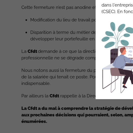
dans l'entrepri
Cette fermeture n’est pas anodine et génère certaines
(CSEC). En fonc
Modification du lieu de travail pour les collègue
Disparition à terme du métier de CEP. En effet la D
développer leur portefeuille en apport de nouvelle
La
Cfdt
demande à ce que la direction accompagne les 
professionnelle ne se dégrade complètement.
Nous notons aussi la fermeture du poste qui avait été
de la salariée qui tenait ce poste. Pourtant la Directi
indispensable.
Par ailleurs la
Cfdt
rappelle à la Direction que les pro
La
Cfdt
a du mal à comprendre la stratégie de dével
aux prochaines décisions qui pourraient, selon, a
énumérées.