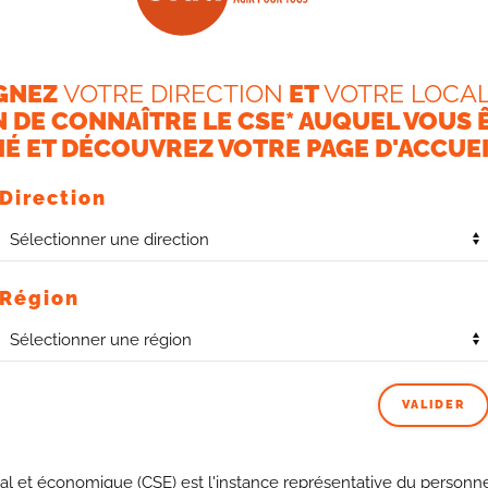
GNEZ
VOTRE DIRECTION
ET
VOTRE LOCAL
N DE CONNAÎTRE LE CSE* AUQUEL VOUS 
É ET DÉCOUVREZ VOTRE PAGE D'ACCUEI
Direction
Région
 Conseils, l’un sera positionné au Sud de l’ile et l’autre au
générales en deux.
VALIDER
par des technico commerciaux et des animateurs
s, néanmoins leur statut sera diffèrent des postes
al et économique (CSE) est l'instance représentative du personne