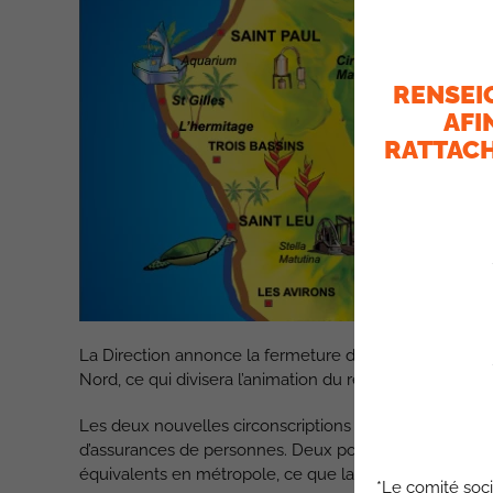
RENSEI
AFI
RATTACH
La Direction annonce la fermeture d’un des trois Espaces
Nord, ce qui divisera l’animation du réseau d’agences 
Les deux nouvelles circonscriptions seront animées 
d’assurances de personnes. Deux postes vont être créé
équivalents en métropole, ce que la Cfdt regrette.
*Le comité soci