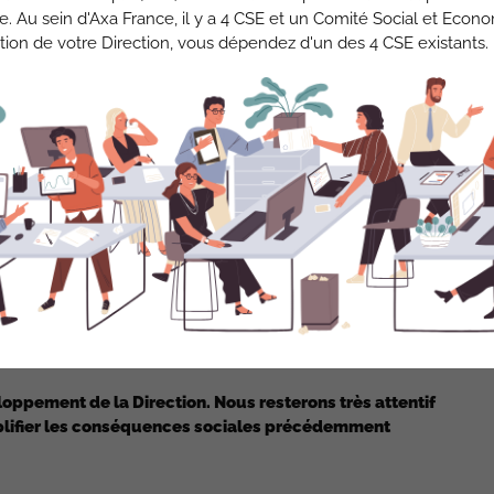
se. Au sein d'Axa France, il y a 4 CSE et un Comité Social et Econ
 conséquences sociales :
tion de votre Direction, vous dépendez d'un des 4 CSE existants.
s du Tampon
irection dit ne plus faire de recrutement CEP et ne plus
 clientèle.
CEP vers d’autres métiers avant que leur situation
 créé pour développer le marché, vacant depuis le départ
on n’a eu de cesse de nous expliquer que ce poste était
duits Ma Maison/Mon Auto sont toujours attendus.
oppement de la Direction. Nous resterons très attentif
mplifier les conséquences sociales précédemment