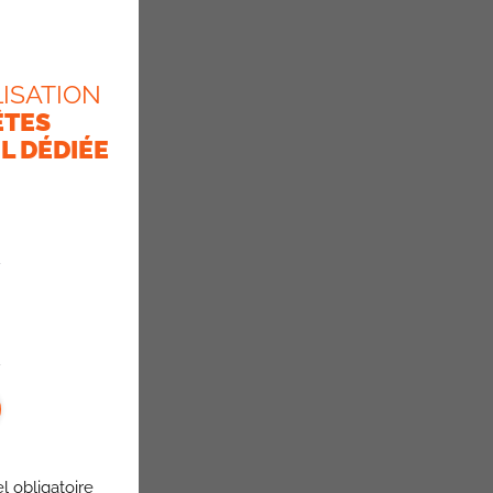
ISATION
ÊTES
L DÉDIÉE
l obligatoire