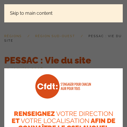
Skip to main content
RÉGIONS
RÉGION SUD-OUEST
PESSAC : VIE DU
SITE
PESSAC : Vie du site
13 janvier 2026
Retour sur le test des
casques en zone Belorgey
Les tests des casques ont eu lieu du 15 septembre au 10
RENSEIGNEZ
VOTRE DIRECTION
octobre. Une enquête a été envoyée à 37 personnes, 22 ont
ET
VOTRE LOCALISATION
AFIN DE
répondu. 5 testeurs ont choisi le casque mono, 17 ont choisi