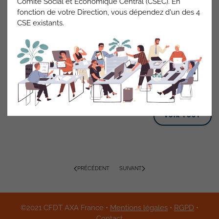
Comité Social et Economique Central (CSEC). En
fonction de votre Direction, vous dépendez d'un des 4
CSE existants.
Local moto
Les utilisateurs glissent sur la mousse qui se développe au
fond du local, nous demandons un nettoyage.
ACTUALITÉS AXA FRANCE
VOIR TOUT
PRÉCÉDENT
SUIVANT
©2021 CFDT AXA France •
Mentions légales
•
RGPD
•
Contact