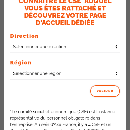
CONNAÎTRE LE CSE* AUQUEL
le casque « classique ». Parmi ces derniers 82% apprécient
VOUS ÊTES RATTACHÉ ET
la réduction du bruit.
DÉCOUVREZ VOTRE PAGE
D'ACCUEIL DÉDIÉE
Copieurs
Direction
Des pannes d’imprimantes qui persistent depuis des mois et
qui s’aggravent même, puisque 3 copieurs du rez-de-
chaussée ne sont pas fonctionnels. C’est un irritant qui
Région
impacte la gestion des dossiers, notamment dans les
équipes des sinistres corporels.
Couverture de l’entrée du
VALIDER
restaurant d’entreprise
*Le comité social et économique (CSE) est l'instance
C’est en bonne voie puisqu’une entreprise est venue afin
représentative du personnel obligatoire dans
d’établir un devis. Les contraintes techniques ont été
l'entreprise. Au sein d'Axa France, il y a 4 CSE et un
levées.