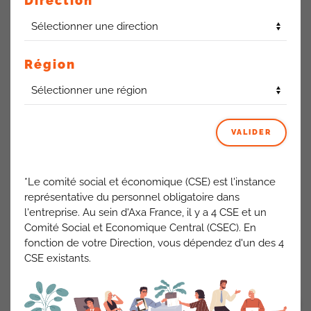
Direction
Ma découverte
Région
Le déploiement de l’outil Ma découverte pour les
mandataires d’assurances se fera à compter du 07 avril 2025
par circonscription.
VALIDER
Discovery
*Le comité social et économique (CSE) est l'instance
représentative du personnel obligatoire dans
Plusieurs mises à jour sur les décès et droits de succession,
l'entreprise. Au sein d'Axa France, il y a 4 CSE et un
les comptes rendus d’entretien et un nouveau devoir de
Comité Social et Economique Central (CSEC). En
conseil seront prochainement mis en place.
fonction de votre Direction, vous dépendez d'un des 4
CSE existants.
ACTUALITÉS AXA FRANCE
VOIR TOUT