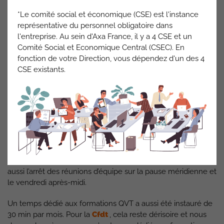
novembre qui n’ont pas compensé le déficit d’effectif.
*Le comité social et économique (CSE) est l'instance
représentative du personnel obligatoire dans
Nous notons qu’il y a encore
12 arrivées à partir de ce mois
l'entreprise. Au sein d'Axa France, il y a 4 CSE et un
de mars et 12 postes ouverts et non encore
Comité Social et Economique Central (CSEC). En
pourvus.
Nous pourrions donc atteindre d’ici fin 2024 un
fonction de votre Direction, vous dépendez d'un des 4
effectif potentiellement en adéquation avec la charge de
CSE existants.
travail si des départs ne surviennent pas entre temps.
La
Cfdt
reconnait quand même que
les arrivées ont eu un
impact positif sur le moral des services.
Sur le plan d’actions durables, des moments de cohésion et
d’échanges ont été mis en place. La
Cfdt
regrette
simplement que les ateliers de travail ne se fassent pas sur
la base du volontariat et en fonction du thème. Nous notons
aussi l’arrêt des réunions d’équipe sur la pause méridienne et
le vendredi après-midi.
Un temps dédié aux formations QVT a aussi été instauré de
30 min par mois. Pour la
Cfdt
, cela reste dérisoire et nous