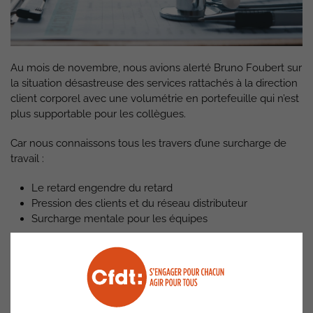
Au mois de novembre, nous avions alerté Bruno Foubert sur
la situation désastreuse des services rattachés à la direction
client corporel avec une volumétrie en portefeuille qui n’est
plus supportable pour les collègues.
Car nous connaissons tous les travers d’une surcharge de
travail :
Le retard engendre du retard
Pression des clients et du réseau distributeur
Surcharge mentale pour les équipes
Bref, le combo idéal pour développer les risques
psychosociaux.
Bruno Foubert s’était alors clairement engagé à faire
baisser cette pression opérationnelle sur 2024.