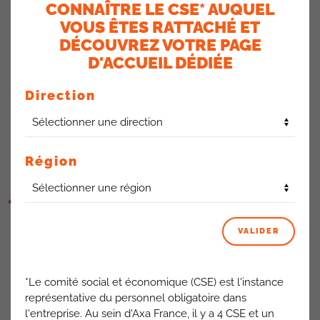
CONNAÎTRE LE CSE* AUQUEL
Vous bénéficiez des mêmes règles d’acquisition de CP qu’un
VOUS ÊTES RATTACHÉ ET
salarié à temps plein.
DÉCOUVREZ VOTRE PAGE
Vous devez poser en Congés Payés toutes les journées
D'ACCUEIL DÉDIÉE
non travaillées, y compris les périodes journées en
Temps Partiel Thérapeutiques accolées.
Direction
Cela n’impacte pas le temps de travail défini dans le cadre
du Temps Partiel Thérapeutiques.
JRTT : Diminution de vos
Région
jours
Vos
J
ournées de
R
écupération du
T
emps de
T
ravail sont
VALIDER
calculées au prorata de votre temps de travail réellement
effectué.
Vous ne posez que les journées travaillées
.
*Le comité social et économique (CSE) est l'instance
représentative du personnel obligatoire dans
JRA : Pas d’impact sur vos
l'entreprise. Au sein d'Axa France, il y a 4 CSE et un