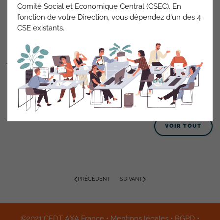
Comité Social et Economique Central (CSEC). En
JRA
fonction de votre Direction, vous dépendez d'un des 4
CSE existants.
Vous devez poser en
J
ours de
R
epos d’
A
utonomie
toutes
les journées non travaillées,
y compris les périodes
journées en Temps Partiel Thérapeutiques accolées.
Information RP PA Ouest du 13032026
ACTUALITÉS AXA FRANCE
VOIR TOUT
PRÉCÉDENT
SUIVANT
©2021 CFDT AXA France •
Mentions légales
•
RGPD
•