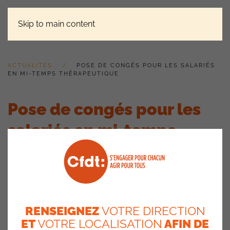
Skip to main content
ACTUALITÉS
POSE DE CONGÉS POUR LES SALARIÉS
EN MI-TEMPS THÉRAPEUTIQUE
Pose de congés pour les
salariés en mi-temps
thérapeutique
17 mars 2026
Congés : Pas d’impact sur
RENSEIGNEZ
VOTRE DIRECTION
vos CP
ET
VOTRE LOCALISATION
AFIN DE