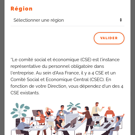
Pour les tuteurs non-cadres, cadres non optant au CRV ou
Région
cadres optant ayant une rémunération annuelle brute (CRV
inclus) inférieure à 52 000 € bruts,
une prime de tutorat d’un montant brut de 300 euros
, liée
à l’intégration d’un collaborateur en mobilité, sera versée à
VALIDER
l’issue de chaque mission achevée, constatée par le
manager du tuteur et du collaborateur accompagné.
Pour les tuteurs de jeunes en alternance, cette prime sera
annuelle en considération des rythmes scolaires ou
*Le comité social et économique (CSE) est l'instance
universitaires.
représentative du personnel obligatoire dans
l'entreprise. Au sein d'Axa France, il y a 4 CSE et un
ACTUALITÉS AXA FRANCE
Comité Social et Economique Central (CSEC). En
fonction de votre Direction, vous dépendez d'un des 4
CSE existants.
VOIR TOUT
PRÉCÉDENT
SUIVANT